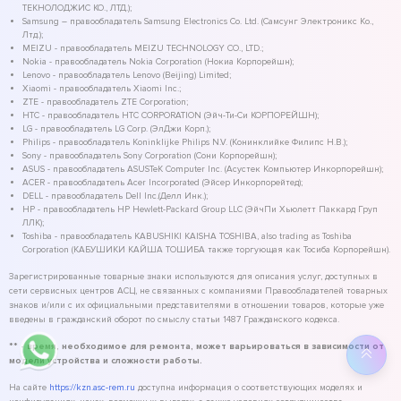
ТЕКНОЛОДЖИС КО., ЛТД.);
Samsung – правообладатель Samsung Electronics Co. Ltd. (Самсунг Электроникс Ко.,
Лтд.);
MEIZU - правообладатель MEIZU TECHNOLOGY CO., LTD.;
Nokia - правообладатель Nokia Corporation (Нокиа Корпорейшн);
Lenovo - правообладатель Lenovo (Beijing) Limited;
Xiaomi - правообладатель Xiaomi Inc.;
ZTE - правообладатель ZTE Corporation;
HTC - правообладатель HTC CORPORATION (Эйч-Ти-Си КОРПОРЕЙШН);
LG - правообладатель LG Corp. (ЭлДжи Корп.);
Philips - правообладатель Koninklijke Philips N.V. (Конинклийке Филипс Н.В.);
Sony - правообладатель Sony Corporation (Сони Корпорейшн);
ASUS - правообладатель ASUSTeK Computer Inc. (Асустек Компьютер Инкорпорейшн);
ACER - правообладатель Acer Incorporated (Эйсер Инкорпорейтед);
DELL - правообладатель Dell Inc.(Делл Инк.);
HP - правообладатель HP Hewlett-Packard Group LLC (ЭйчПи Хьюлетт Паккард Груп
ЛЛК);
Toshiba - правообладатель KABUSHIKI KAISHA TOSHIBA, also trading as Toshiba
Corporation (КАБУШИКИ КАЙША ТОШИБА также торгующая как Тосиба Корпорейшн).
Зарегистрированные товарные знаки используются для описания услуг, доступных в
сети сервисных центров АСЦ, не связанных с компаниями Правообладателей товарных
знаков и/или с их официальными представителями в отношении товаров, которые уже
введены в гражданский оборот по смыслу статьи 1487 Гражданского кодекса.
** - время, необходимое для ремонта, может варьироваться в зависимости от
модели устройства и сложности работы.
На сайте
https://kzn.asc-rem.ru
доступна информация о соответствующих моделях и