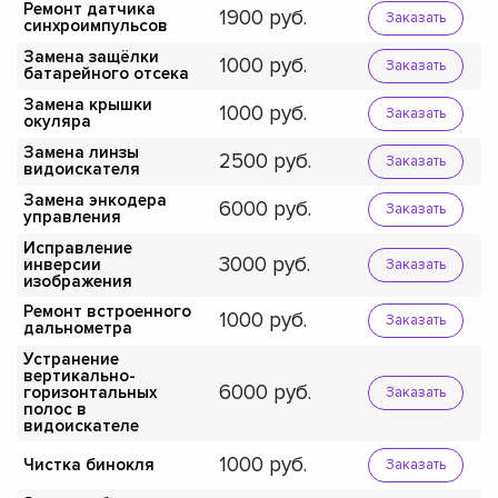
Ремонт датчика
1900
Заказать
синхроимпульсов
Замена защёлки
1000
Заказать
батарейного отсека
Замена крышки
1000
Заказать
окуляра
Замена линзы
2500
Заказать
видоискателя
Замена энкодера
6000
Заказать
управления
Исправление
3000
инверсии
Заказать
изображения
Ремонт встроенного
1000
Заказать
дальнометра
Устранение
вертикально-
6000
горизонтальных
Заказать
полос в
видоискателе
1000
Чистка бинокля
Заказать