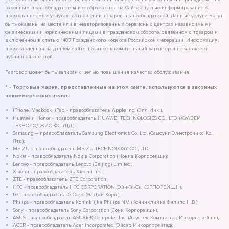
законным правообладателям и отображаются на Сайте с целью информирования о
предоставляемых услугах в отношении товаров правообладателей. Данные услуги могут
быть оказаны на месте или в неавторизованных сервисных центрах независимыми
физическими и юридическими лицами в гражданском обороте, связанном с товаром и
включенном в статью 1487 Гражданского кодекса Российской Федерации. Информация,
представленная на данном сайте, носит ознакомительный характер и не является
публичной офертой.
Разговор может быть записан с целью повышения качества обслуживания.
* - Торговые марки, представленные на этом сайте, используются в законных
некоммерческих целях.
iPhone, Macbook, iPad - правообладатель Apple Inc. (Эпл Инк.);
Huawei и Honor - правообладатель HUAWEI TECHNOLOGIES CO., LTD. (ХУАВЕЙ
ТЕКНОЛОДЖИС КО., ЛТД.);
Samsung – правообладатель Samsung Electronics Co. Ltd. (Самсунг Электроникс Ко.,
Лтд.);
MEIZU - правообладатель MEIZU TECHNOLOGY CO., LTD.;
Nokia - правообладатель Nokia Corporation (Нокиа Корпорейшн);
Lenovo - правообладатель Lenovo (Beijing) Limited;
Xiaomi - правообладатель Xiaomi Inc.;
ZTE - правообладатель ZTE Corporation;
HTC - правообладатель HTC CORPORATION (Эйч-Ти-Си КОРПОРЕЙШН);
LG - правообладатель LG Corp. (ЭлДжи Корп.);
Philips - правообладатель Koninklijke Philips N.V. (Конинклийке Филипс Н.В.);
Sony - правообладатель Sony Corporation (Сони Корпорейшн);
ASUS - правообладатель ASUSTeK Computer Inc. (Асустек Компьютер Инкорпорейшн);
ACER - правообладатель Acer Incorporated (Эйсер Инкорпорейтед);