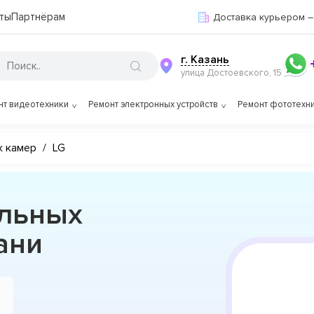
ты
Партнёрам
Доставка курьером –
г. Казань
улица Достоевского, 15
нт видеотехники
Ремонт электронных устройств
Ремонт фототехн
х камер
/
LG
льных
ани