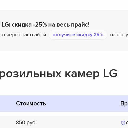
 LG: скидка -25% на весь прайс!
нт через наш сайт и
получите скидку 25%
на все 
розильных камер LG
Стоимость
Вр
850