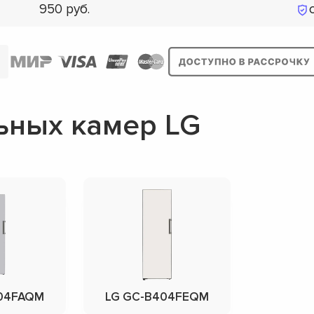
950
ьных камер LG
04FAQM
LG GC-B404FEQM