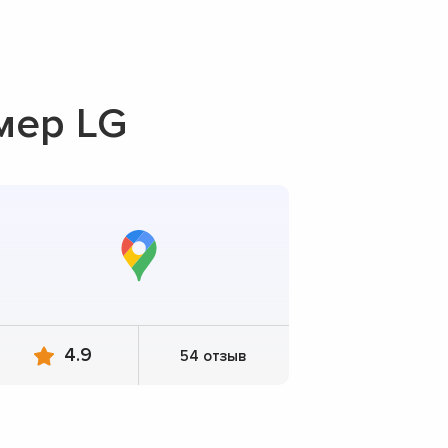
мер LG
4.9
54 отзыв