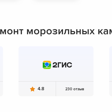
монт морозильных ка
4.8
230 отзыв