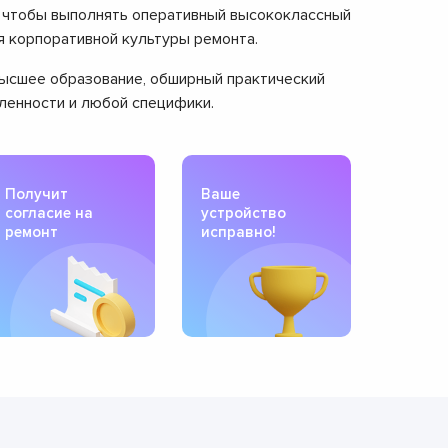
, чтобы выполнять оперативный высококлассный
я корпоративной культуры ремонта.
 высшее образование, обширный практический
вленности и любой специфики.
Получит
Ваше
согласие на
устройство
ремонт
исправно!