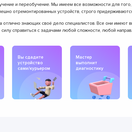
чение и переобучение. Мы имеем все возможности для того
успешно отремонтированных устройств, строго придерживаютс
нда отлично знающих своё дело специалистов. Все они имеют
д силу справиться с задачами любой сложности, любой напра
Вы сдадите
Мастер
устройство
выполнит
сами/курьером
диагностику