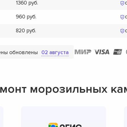
1360
960
820
ены обновлены
02 августа
монт морозильных каме