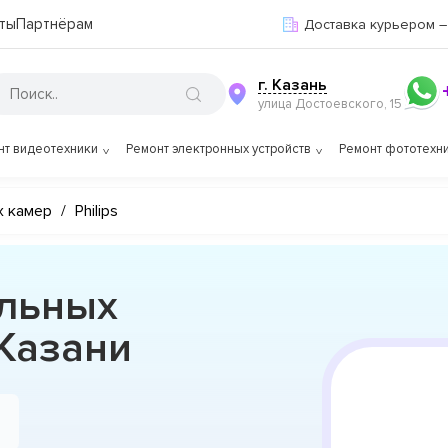
ты
Партнёрам
Доставка курьером –
г. Казань
улица Достоевского, 15
нт видеотехники
Ремонт электронных устройств
Ремонт фототехн
х камер
/
Philips
льных
 Казани