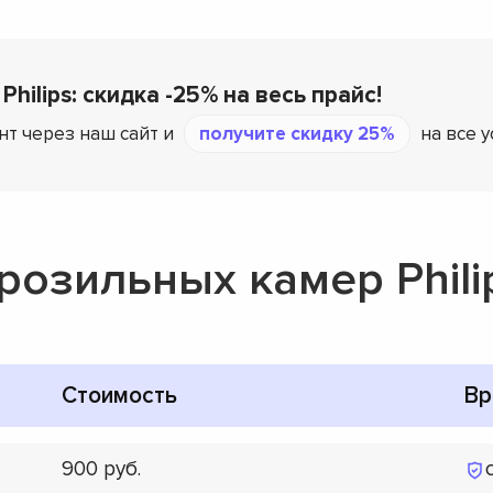
Philips: скидка -25% на весь прайс!
нт через наш сайт и
получите скидку 25%
на все 
озильных камер Phili
Стоимость
Вр
900