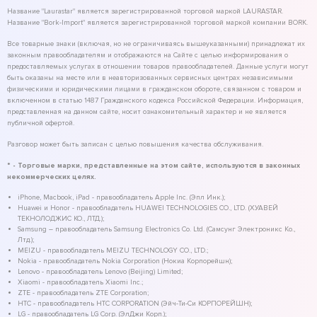
Название "Laurastar" является зарегистрированной торговой маркой LAURASTAR.
Название "Bork-Import" является зарегистрированной торговой маркой компании BORK.
Все товарные знаки (включая, но не ограничиваясь вышеуказанными) принадлежат их
законным правообладателям и отображаются на Сайте с целью информирования о
предоставляемых услугах в отношении товаров правообладателей. Данные услуги могут
быть оказаны на месте или в неавторизованных сервисных центрах независимыми
физическими и юридическими лицами в гражданском обороте, связанном с товаром и
включенном в статью 1487 Гражданского кодекса Российской Федерации. Информация,
представленная на данном сайте, носит ознакомительный характер и не является
публичной офертой.
Разговор может быть записан с целью повышения качества обслуживания.
* - Торговые марки, представленные на этом сайте, используются в законных
некоммерческих целях.
iPhone, Macbook, iPad - правообладатель Apple Inc. (Эпл Инк.);
Huawei и Honor - правообладатель HUAWEI TECHNOLOGIES CO., LTD. (ХУАВЕЙ
ТЕКНОЛОДЖИС КО., ЛТД.);
Samsung – правообладатель Samsung Electronics Co. Ltd. (Самсунг Электроникс Ко.,
Лтд.);
MEIZU - правообладатель MEIZU TECHNOLOGY CO., LTD.;
Nokia - правообладатель Nokia Corporation (Нокиа Корпорейшн);
Lenovo - правообладатель Lenovo (Beijing) Limited;
Xiaomi - правообладатель Xiaomi Inc.;
ZTE - правообладатель ZTE Corporation;
HTC - правообладатель HTC CORPORATION (Эйч-Ти-Си КОРПОРЕЙШН);
LG - правообладатель LG Corp. (ЭлДжи Корп.);