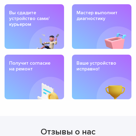
Вы сдадите
Мастер выполнит
устройство сами/
диагностику
курьером
Получит согласие
Ваше устройство
на ремонт
исправно!
Отзывы о нас