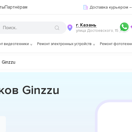
ты
Партнёрам
Доставка курьером –
г. Казань
улица Достоевского, 15
нт видеотехники
Ремонт электронных устройств
Ремонт фототехн
Ginzzu
ков Ginzzu