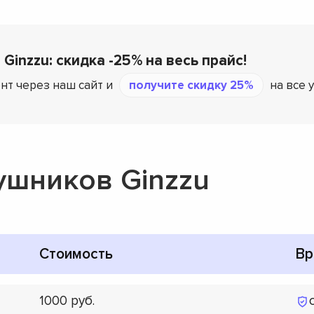
Ginzzu: скидка -25% на весь прайс!
нт через наш сайт и
получите скидку 25%
на все 
ушников Ginzzu
Стоимость
Вр
1000