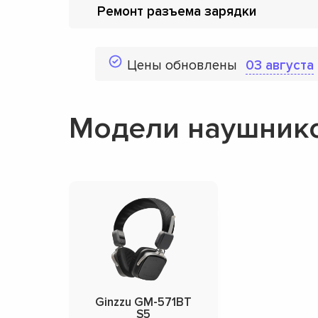
Ремонт разъема зарядки
Цены обновлены
03 августа
Модели наушнико
Ginzzu GM-571BT
S5