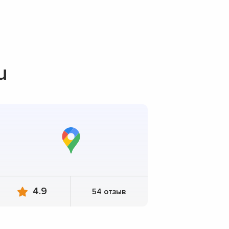
u
4.9
54 отзыв