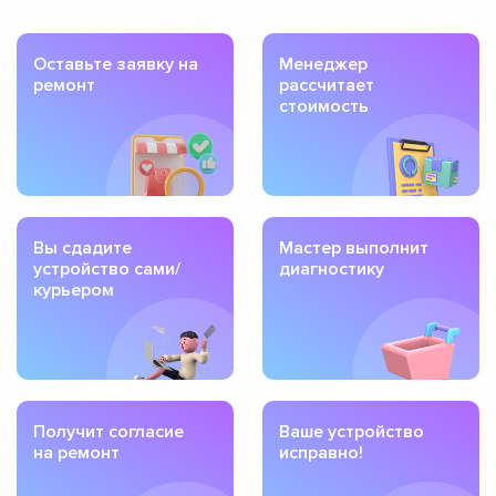
Оставьте заявку на
Менеджер
ремонт
рассчитает
стоимость
Вы сдадите
Мастер выполнит
устройство сами/
диагностику
курьером
Получит согласие
Ваше устройство
на ремонт
исправно!