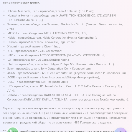
некоммерческих целях.
iPhone, Macbook, iPad - правообладатель Apple Inc. (Эпл Инк.);
Huawei и Honor - правообладатель HUAWEI TECHNOLOGIES CO., LTD. (ХУАВЕЙ
ТЕКНОЛОДЖИС КО., ЛТД.);
Samsung – правообладатель Samsung Electronics Co. Ltd. (Самсунг Электроникс Ко.,
Лтд.);
MEIZU - правообладатель MEIZU TECHNOLOGY CO., LTD.;
Nokia - правообладатель Nokia Corporation (Нокиа Корпорейшн);
Lenovo - правообладатель Lenovo (Beijing) Limited;
Xiaomi - правообладатель Xiaomi Inc.;
ZTE - правообладатель ZTE Corporation;
HTC - правообладатель HTC CORPORATION (Эйч-Ти-Си КОРПОРЕЙШН);
LG - правообладатель LG Corp. (ЭлДжи Корп.);
Philips - правообладатель Koninklijke Philips N.V. (Конинклийке Филипс Н.В.);
Sony - правообладатель Sony Corporation (Сони Корпорейшн);
ASUS - правообладатель ASUSTeK Computer Inc. (Асустек Компьютер Инкорпорейшн);
ACER - правообладатель Acer Incorporated (Эйсер Инкорпорейтед);
DELL - правообладатель Dell Inc.(Делл Инк.);
HP - правообладатель HP Hewlett-Packard Group LLC (ЭйчПи Хьюлетт Паккард Груп
ЛЛК);
Toshiba - правообладатель KABUSHIKI KAISHA TOSHIBA, also trading as Toshiba
Corporation (КАБУШИКИ КАЙША ТОШИБА также торгующая как Тосиба Корпорейшн).
Зарегистрированные товарные знаки используются для описания услуг, доступных в
сети сервисных центров АСЦ, не связанных с компаниями Правообладателей товарных
знаков и/или с их официальными представителями в отношении товаров, которые уже
введены в гражданский оборот по смыслу статьи 1487 Гражданского кодекса.
** - время, необходимое для ремонта, может варьироваться в зависимости от