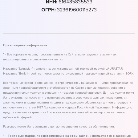
ИНН:
616485835533
ОГРН:
323619600115273
Правомерная информация
* - Все торговые марки, представленные на Сайте, используются в законных
информационных и описательных целях.
Название "Laurastar" является зарегистрированной торговой маркой LAURASTAR.
Название "Bork-Import" является зарегистрированной торговой маркой компании BORK.
Все товарные знаки (включая, но не ограничиваясь вышеуказанными) принадлежат их
законным правообладателям и отображаются на Сайте с целью информирования о
предоставляемых услугах в отношении товаров правообладателей. Данные услуги могут
быть оказаны на месте или в неавторизованных сервисных центрах независимыми
физическими и юридическими лицами в гражданском обороте, связанном с товаром и
включенном в статью 1487 Гражданского кодекса Российской Федерации. Информация,
представленная на данном сайте, носит ознакомительный характер и не является
публичной офертой.
Разговор может быть записан с целью повышения качества обслуживания.
* - Торговые марки, представленные на этом сайте, используются в законных