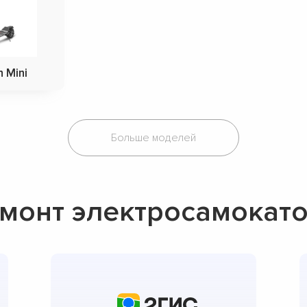
n Mini
Больше моделей
монт электросамокато