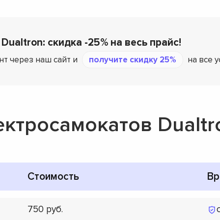
Dualtron: скидка -25% на весь прайс!
нт через наш сайт и
получите скидку 25%
на все у
ектросамокатов Dualtr
Стоимость
Вр
750