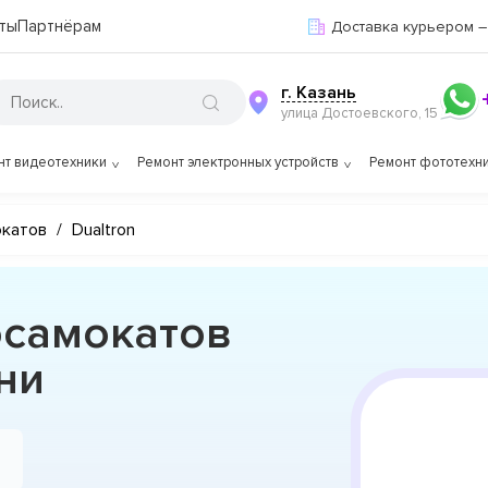
ты
Партнёрам
Доставка курьером –
г. Казань
улица Достоевского, 15
нт видеотехники
Ремонт электронных устройств
Ремонт фототехн
окатов
/
Dualtron
осамокатов
ни