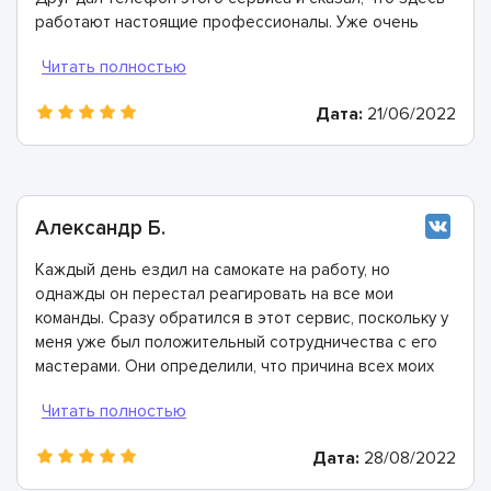
работают настоящие профессионалы. Уже очень
скоро я сам в этом убедился: мастера провели
диагностику и рассказали, что необходимо заменить
подшипники, промыть некоторые детали и заполнить
Дата:
21/06/2022
смазкой. Все было выполнено всего за пару часов,
всем рекомендую ASC сервис!
Александр Б.
Каждый день ездил на самокате на работу, но
однажды он перестал реагировать на все мои
команды. Сразу обратился в этот сервис, поскольку у
меня уже был положительный сотрудничества с его
мастерами. Они определили, что причина всех моих
проблем- окисление контактов. В течение часа все
разобрали, почистили, проверили состояние всех
проводов. Ребята - настоящие профессионалы!
Дата:
28/08/2022