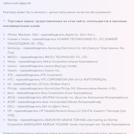
публичной офертой.
Разговор может быть записан с целью повышения качества обслуживания.
* - Торговые марки, представленные на этом сайте, используются в законных
некоммерческих целях.
iPhone, Macbook, iPad - правообладатель Apple Inc. (Эпл Инк.);
Huawei и Honor - правообладатель HUAWEI TECHNOLOGIES CO., LTD. (ХУАВЕЙ
ТЕКНОЛОДЖИС КО., ЛТД.);
Samsung – правообладатель Samsung Electronics Co. Ltd. (Самсунг Электроникс Ко.,
Лтд.);
MEIZU - правообладатель MEIZU TECHNOLOGY CO., LTD.;
Nokia - правообладатель Nokia Corporation (Нокиа Корпорейшн);
Lenovo - правообладатель Lenovo (Beijing) Limited;
Xiaomi - правообладатель Xiaomi Inc.;
ZTE - правообладатель ZTE Corporation;
HTC - правообладатель HTC CORPORATION (Эйч-Ти-Си КОРПОРЕЙШН);
LG - правообладатель LG Corp. (ЭлДжи Корп.);
Philips - правообладатель Koninklijke Philips N.V. (Конинклийке Филипс Н.В.);
Sony - правообладатель Sony Corporation (Сони Корпорейшн);
ASUS - правообладатель ASUSTeK Computer Inc. (Асустек Компьютер Инкорпорейшн);
ACER - правообладатель Acer Incorporated (Эйсер Инкорпорейтед);
DELL - правообладатель Dell Inc.(Делл Инк.);
HP - правообладатель HP Hewlett-Packard Group LLC (ЭйчПи Хьюлетт Паккард Груп
ЛЛК);
Toshiba - правообладатель KABUSHIKI KAISHA TOSHIBA, also trading as Toshiba
Corporation (КАБУШИКИ КАЙША ТОШИБА также торгующая как Тосиба Корпорейшн).
Зарегистрированные товарные знаки используются для описания услуг, доступных в