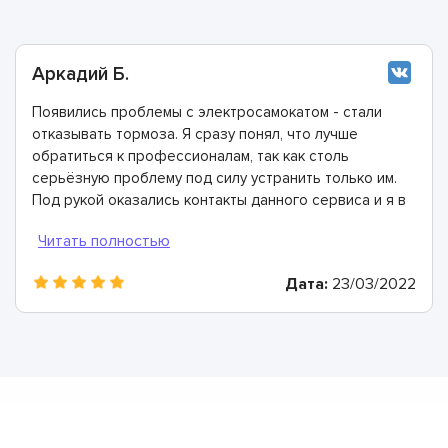
Аркадий Б.
Появились проблемы с электросамокатом - стали
отказывать тормоза. Я сразу понял, что лучше
обратиться к профессионалам, так как столь
серьёзную проблему под силу устранить только им.
Под рукой оказались контакты данного сервиса и я в
ближайший свободный день сюда приехал.
Сервисные инженеры диагностику и рассказали, что
причина неполадки кроется в оторвавшемся тросе.
Дата:
23/03/2022
Заменили его в тот же день, огромное спасибо!