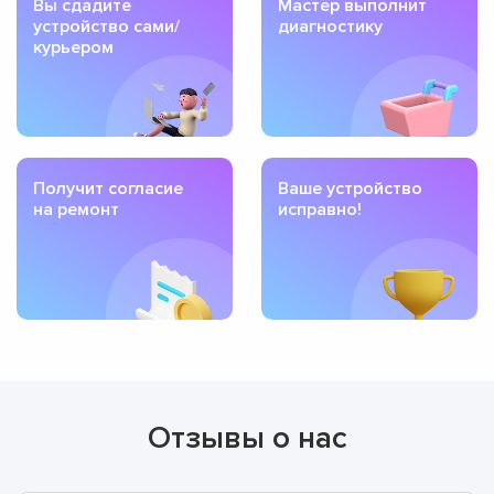
Вы сдадите
Мастер выполнит
устройство сами/
диагностику
курьером
Получит согласие
Ваше устройство
на ремонт
исправно!
Отзывы о нас