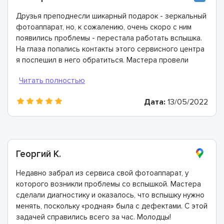
Друзья преподнесли шикарный подарок - зеркальный
фотоаппарат, но, к сожалению, очень скоро с ним
появились проблемы - перестала работать вспышка.
На глаза попались контакты этого сервисного центра
я поспешил в него обратиться. Мастера провели
диагностику и определили, что причина в дефектной
плате вспышки, которую необходимо заменить.
Справились с этим невероятно быстро, огромное
Дата:
13/05/2022
спасибо!
Георгий К.
Недавно забрал из сервиса свой фотоаппарат, у
которого возникли проблемы со вспышкой. Мастера
сделали диагностику и оказалось, что вспышку нужно
менять, поскольку «родная» была с дефектами. С этой
задачей справились всего за час. Молодцы!