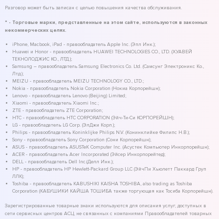
Разговор может быть записан с целью повышения качества обслуживания.
* - Торговые марки, представленные на этом сайте, используются в законных
некоммерческих целях.
iPhone, Macbook, iPad - правообладатель Apple Inc. (Эпл Инк.);
Huawei и Honor - правообладатель HUAWEI TECHNOLOGIES CO., LTD. (ХУАВЕЙ
ТЕКНОЛОДЖИС КО., ЛТД.);
Samsung – правообладатель Samsung Electronics Co. Ltd. (Самсунг Электроникс Ко.,
Лтд.);
MEIZU - правообладатель MEIZU TECHNOLOGY CO., LTD.;
Nokia - правообладатель Nokia Corporation (Нокиа Корпорейшн);
Lenovo - правообладатель Lenovo (Beijing) Limited;
Xiaomi - правообладатель Xiaomi Inc.;
ZTE - правообладатель ZTE Corporation;
HTC - правообладатель HTC CORPORATION (Эйч-Ти-Си КОРПОРЕЙШН);
LG - правообладатель LG Corp. (ЭлДжи Корп.);
Philips - правообладатель Koninklijke Philips N.V. (Конинклийке Филипс Н.В.);
Sony - правообладатель Sony Corporation (Сони Корпорейшн);
ASUS - правообладатель ASUSTeK Computer Inc. (Асустек Компьютер Инкорпорейшн);
ACER - правообладатель Acer Incorporated (Эйсер Инкорпорейтед);
DELL - правообладатель Dell Inc.(Делл Инк.);
HP - правообладатель HP Hewlett-Packard Group LLC (ЭйчПи Хьюлетт Паккард Груп
ЛЛК);
Toshiba - правообладатель KABUSHIKI KAISHA TOSHIBA, also trading as Toshiba
Corporation (КАБУШИКИ КАЙША ТОШИБА также торгующая как Тосиба Корпорейшн).
Зарегистрированные товарные знаки используются для описания услуг, доступных в
сети сервисных центров АСЦ, не связанных с компаниями Правообладателей товарных