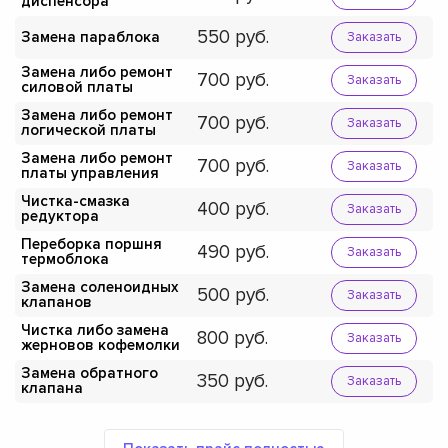
диспенсора
550
Замена параблока
Заказать
Замена либо ремонт
700
Заказать
силовой платы
Замена либо ремонт
700
Заказать
логической платы
Замена либо ремонт
700
Заказать
платы управления
Чистка-смазка
400
Заказать
редуктора
Переборка поршня
490
Заказать
термоблока
Замена соленоидных
500
Заказать
клапанов
Чистка либо замена
800
Заказать
жерновов кофемолки
Замена обратного
350
Заказать
клапана