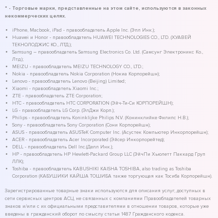
* - Торговые марки, представленные на этом сайте, используются в законных
некоммерческих целях.
iPhone, Macbook, iPad - правообладатель Apple Inc. (Эпл Инк.);
Huawei и Honor - правообладатель HUAWEI TECHNOLOGIES CO., LTD. (ХУАВЕЙ
ТЕКНОЛОДЖИС КО., ЛТД.);
Samsung – правообладатель Samsung Electronics Co. Ltd. (Самсунг Электроникс Ко.,
Лтд.);
MEIZU - правообладатель MEIZU TECHNOLOGY CO., LTD.;
Nokia - правообладатель Nokia Corporation (Нокиа Корпорейшн);
Lenovo - правообладатель Lenovo (Beijing) Limited;
Xiaomi - правообладатель Xiaomi Inc.;
ZTE - правообладатель ZTE Corporation;
HTC - правообладатель HTC CORPORATION (Эйч-Ти-Си КОРПОРЕЙШН);
LG - правообладатель LG Corp. (ЭлДжи Корп.);
Philips - правообладатель Koninklijke Philips N.V. (Конинклийке Филипс Н.В.);
Sony - правообладатель Sony Corporation (Сони Корпорейшн);
ASUS - правообладатель ASUSTeK Computer Inc. (Асустек Компьютер Инкорпорейшн);
ACER - правообладатель Acer Incorporated (Эйсер Инкорпорейтед);
DELL - правообладатель Dell Inc.(Делл Инк.);
HP - правообладатель HP Hewlett-Packard Group LLC (ЭйчПи Хьюлетт Паккард Груп
ЛЛК);
Toshiba - правообладатель KABUSHIKI KAISHA TOSHIBA, also trading as Toshiba
Corporation (КАБУШИКИ КАЙША ТОШИБА также торгующая как Тосиба Корпорейшн).
Зарегистрированные товарные знаки используются для описания услуг, доступных в
сети сервисных центров АСЦ, не связанных с компаниями Правообладателей товарных
знаков и/или с их официальными представителями в отношении товаров, которые уже
введены в гражданский оборот по смыслу статьи 1487 Гражданского кодекса.