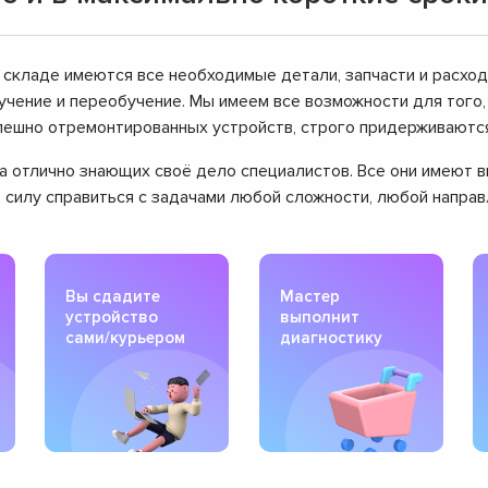
 складе имеются все необходимые детали, запчасти и расхо
чение и переобучение. Мы имеем все возможности для того
успешно отремонтированных устройств, строго придерживаютс
нда отлично знающих своё дело специалистов. Все они имеют
д силу справиться с задачами любой сложности, любой напра
Вы сдадите
Мастер
устройство
выполнит
сами/курьером
диагностику