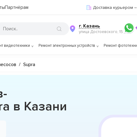
ты
Партнёрам
Доставка курьером –
г. Казань
улица Достоевского, 15
нт видеотехники
Ремонт электронных устройств
Ремонт фототехн
лесосов
/
Supra
в-
a в Казани