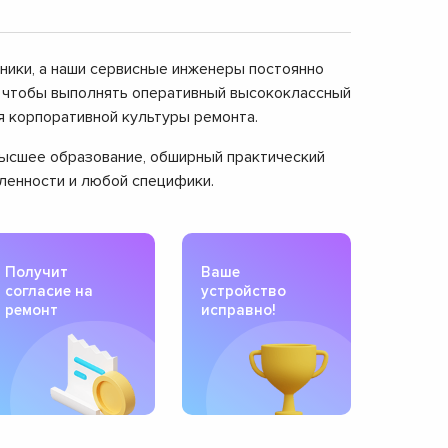
дники, а наши сервисные инженеры постоянно
, чтобы выполнять оперативный высококлассный
я корпоративной культуры ремонта.
 высшее образование, обширный практический
вленности и любой специфики.
Получит
Ваше
согласие на
устройство
ремонт
исправно!