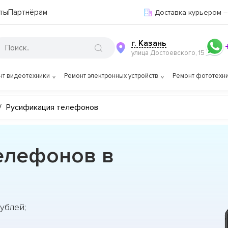
ты
Партнёрам
Доставка курьером –
г. Казань
улица Достоевского, 15
нт видеотехники
Ремонт электронных устройств
Ремонт фототехн
/
Русификация телефонов
елефонов в
ублей;