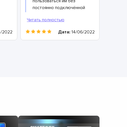
пользоваться им без
постоянно подключённой
зарядки стало
невозможно. Хорошо, что
коллега подсказал
/2022
Дата:
14/06/2022
телефоны этих
специалистов: они сразу
же провели подробную
диагностику телефона и
определили, что причина
в выработавшем свой
х
ресурс аккумуляторе.
Всего через 40 минут он
20
был заменен и теперь
мой смартфон работает
просто отлично!