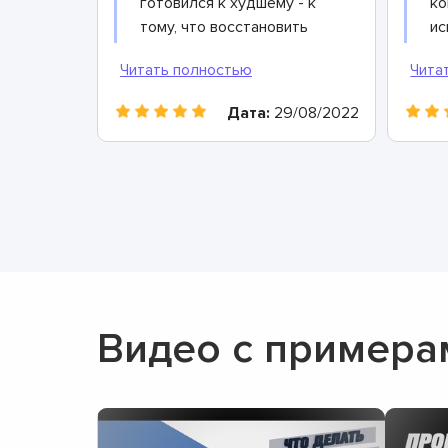
готовился к худшему - к
ко
тому, что восстановить
ис
его не получится. Не
Ди
теряя времени, отвез
чт
устройство ребятам в
ак
Дата:
29/08/2022
этот сервис, они все
да
разобрали, как следует
за
просушили. Вы не
вс
поверите, но теперь мой
ча
телефон работает ещё
пр
лучше, чем раньше.
де
Видео с примера