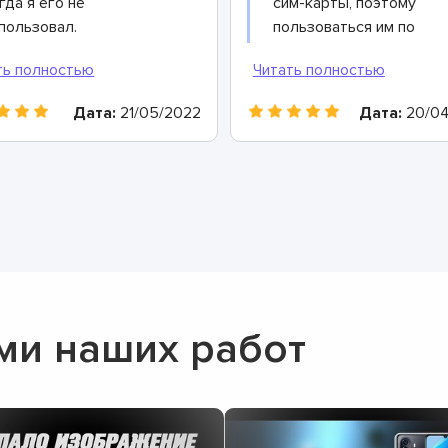
гда я его не
сим-карты, поэтому
пользовал.
пользоваться им по
агностика показала,
прямому назначению, то
о дело в неисправном
есть совершать звонки
кумуляторе, который
стало невозможно.
Дата:
21/05/2022
Дата:
20/04
вно уже пора
Обратился к
менить. В ASC сервисе
специалистам ASC,
е работы завершили за
которые разобрали
с. Настоящие
телефон и определили,
офессионалы своего
что проблема
ла!
заключается в
загрязнённых контакта
в разъёме телефона.
Почистили их всего за 
ми наших работ
минут и теперь все
работает идеально.
Спасибо!