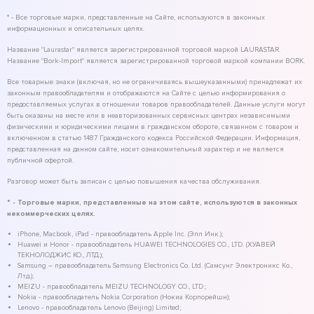
* - Все торговые марки, представленные на Сайте, используются в законных
информационных и описательных целях.
Название "Laurastar" является зарегистрированной торговой маркой LAURASTAR.
Название "Bork-Import" является зарегистрированной торговой маркой компании BORK.
Все товарные знаки (включая, но не ограничиваясь вышеуказанными) принадлежат их
законным правообладателям и отображаются на Сайте с целью информирования о
предоставляемых услугах в отношении товаров правообладателей. Данные услуги могут
быть оказаны на месте или в неавторизованных сервисных центрах независимыми
физическими и юридическими лицами в гражданском обороте, связанном с товаром и
включенном в статью 1487 Гражданского кодекса Российской Федерации. Информация,
представленная на данном сайте, носит ознакомительный характер и не является
публичной офертой.
Разговор может быть записан с целью повышения качества обслуживания.
* - Торговые марки, представленные на этом сайте, используются в законных
некоммерческих целях.
iPhone, Macbook, iPad - правообладатель Apple Inc. (Эпл Инк.);
Huawei и Honor - правообладатель HUAWEI TECHNOLOGIES CO., LTD. (ХУАВЕЙ
ТЕКНОЛОДЖИС КО., ЛТД.);
Samsung – правообладатель Samsung Electronics Co. Ltd. (Самсунг Электроникс Ко.,
Лтд.);
MEIZU - правообладатель MEIZU TECHNOLOGY CO., LTD.;
Nokia - правообладатель Nokia Corporation (Нокиа Корпорейшн);
Lenovo - правообладатель Lenovo (Beijing) Limited;