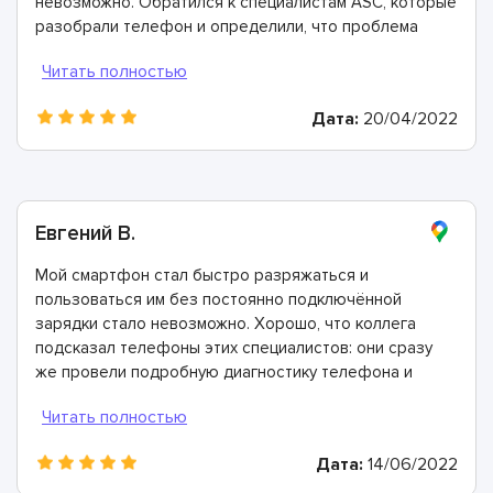
невозможно. Обратился к специалистам ASC, которые
разобрали телефон и определили, что проблема
заключается в загрязнённых контактах в разъёме
телефона. Почистили их всего за 20 минут и теперь
все работает идеально. Спасибо!
Дата:
20/04/2022
Евгений В.
Мой смартфон стал быстро разряжаться и
пользоваться им без постоянно подключённой
зарядки стало невозможно. Хорошо, что коллега
подсказал телефоны этих специалистов: они сразу
же провели подробную диагностику телефона и
определили, что причина в выработавшем свой
ресурс аккумуляторе. Всего через 40 минут он был
заменен и теперь мой смартфон работает просто
Дата:
14/06/2022
отлично!