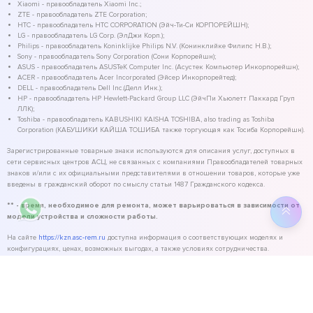
Xiaomi - правообладатель Xiaomi Inc.;
ZTE - правообладатель ZTE Corporation;
HTC - правообладатель HTC CORPORATION (Эйч-Ти-Си КОРПОРЕЙШН);
LG - правообладатель LG Corp. (ЭлДжи Корп.);
Philips - правообладатель Koninklijke Philips N.V. (Конинклийке Филипс Н.В.);
Sony - правообладатель Sony Corporation (Сони Корпорейшн);
ASUS - правообладатель ASUSTeK Computer Inc. (Асустек Компьютер Инкорпорейшн);
ACER - правообладатель Acer Incorporated (Эйсер Инкорпорейтед);
DELL - правообладатель Dell Inc.(Делл Инк.);
HP - правообладатель HP Hewlett-Packard Group LLC (ЭйчПи Хьюлетт Паккард Груп
ЛЛК);
Toshiba - правообладатель KABUSHIKI KAISHA TOSHIBA, also trading as Toshiba
Corporation (КАБУШИКИ КАЙША ТОШИБА также торгующая как Тосиба Корпорейшн).
Зарегистрированные товарные знаки используются для описания услуг, доступных в
сети сервисных центров АСЦ, не связанных с компаниями Правообладателей товарных
знаков и/или с их официальными представителями в отношении товаров, которые уже
введены в гражданский оборот по смыслу статьи 1487 Гражданского кодекса.
** - время, необходимое для ремонта, может варьироваться в зависимости от
модели устройства и сложности работы.
На сайте
https://kzn.asc-rem.ru
доступна информация о соответствующих моделях и
конфигурациях, ценах, возможных выгодах, а также условиях сотрудничества.
©
2026
ASC Service - сервисный центр