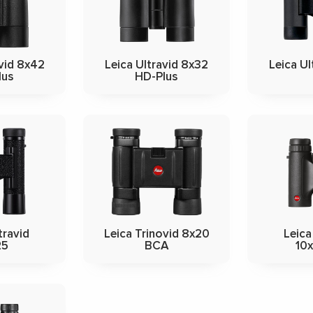
avid 8x42
Leica Ultravid 8x32
Leica Ul
lus
HD-Plus
travid
Leica Trinovid 8x20
Leica
25
BCA
10