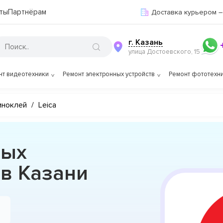
ты
Партнёрам
Доставка курьером –
г. Казань
улица Достоевского, 15
нт видеотехники
Ремонт электронных устройств
Ремонт фототехн
иноклей
/
Leica
вых
 в Казани