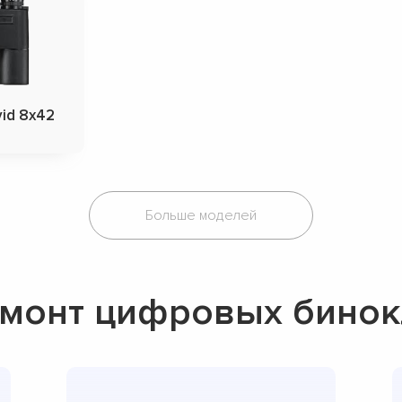
vid 8x42
Больше моделей
монт цифровых бинокл