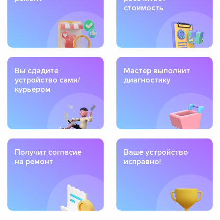
стоимость
Вы сдадите
Мастер выполнит
устройство сами/
диагностику
курьером
Получит согласие
Ваше устройство
на ремонт
исправно!