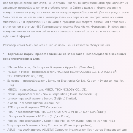
Все товарные знаки (включая, но не ограничиваясь вышеуказанными) принадлежат их
законным правообладателям и отображаются на Сайте с целью информирования о
предоставляемых услугах в отношении товаров правообладателей. Данные услуги могут
быть оказаны на месте или в неавторизованных сервисных центрах независимыми
физическими и юридическими лицами в гражданском обороте, связанном с товаром и
включенном в статью 1487 Гражданского кодекса Российской Федерации. Информация,
представленная на данном сайте, носит ознакомительный характер и не является
публичной офертой.
Разговор может быть записан с целью повышения качества обслуживания.
* - Торговые марки, представленные на этом сайте, используются в законных
некоммерческих целях.
iPhone, Macbook, iPad - правообладатель Apple Inc. (Эпл Инк.);
Huawei и Honor - правообладатель HUAWEI TECHNOLOGIES CO., LTD. (ХУАВЕЙ
ТЕКНОЛОДЖИС КО., ЛТД.);
Samsung – правообладатель Samsung Electronics Co. Ltd. (Самсунг Электроникс Ко.,
Лтд.);
MEIZU - правообладатель MEIZU TECHNOLOGY CO., LTD.;
Nokia - правообладатель Nokia Corporation (Нокиа Корпорейшн);
Lenovo - правообладатель Lenovo (Beijing) Limited;
Xiaomi - правообладатель Xiaomi Inc.;
ZTE - правообладатель ZTE Corporation;
HTC - правообладатель HTC CORPORATION (Эйч-Ти-Си КОРПОРЕЙШН);
LG - правообладатель LG Corp. (ЭлДжи Корп.);
Philips - правообладатель Koninklijke Philips N.V. (Конинклийке Филипс Н.В.);
Sony - правообладатель Sony Corporation (Сони Корпорейшн);
ASUS - правообладатель ASUSTeK Computer Inc. (Асустек Компьютер Инкорпорейшн);