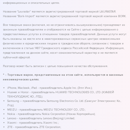
информационных и описательных целях.
Название "Laurastar" является зарегистрированной торговой маркой LAURASTAR.
Название "Bork-Import" является зарегистрированной торговой маркой компании BORK.
Все товарные знаки (включая, но не ограничиваясь вышеуказанными) принадлежат их
законным правообладателям и отображаются на Сайте с целью информирования о
предоставляемых услугах в отношении товаров правообладателей. Данные услуги могут
быть оказаны на месте или в неавторизованных сервисных центрах независимыми
физическими и юридическими лицами в гражданском обороте, связанном с товаром и
включенном в статью 1487 Гражданского кодекса Российской Федерации. Информация,
представленная на данном сайте, носит ознакомительный характер и не является
публичной офертой.
Разговор может быть записан с целью повышения качества обслуживания.
* - Торговые марки, представленные на этом сайте, используются в законных
некоммерческих целях.
iPhone, Macbook, iPad - правообладатель Apple Inc. (Эпл Инк.);
Huawei и Honor - правообладатель HUAWEI TECHNOLOGIES CO., LTD. (ХУАВЕЙ
ТЕКНОЛОДЖИС КО., ЛТД.);
Samsung – правообладатель Samsung Electronics Co. Ltd. (Самсунг Электроникс Ко.,
Лтд.);
MEIZU - правообладатель MEIZU TECHNOLOGY CO., LTD.;
Nokia - правообладатель Nokia Corporation (Нокиа Корпорейшн);
Lenovo - правообладатель Lenovo (Beijing) Limited;
Xiaomi - правообладатель Xiaomi Inc.;
ZTE - правообладатель ZTE Corporation;