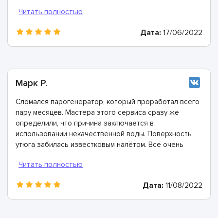
что эти предположения верны. Мастера очень
быстро подобрали необходимые детали, запчасти и
комплектующие и справились с ремонтом в
Дата:
17/06/2022
невероятно короткие сроки!
Марк Р.
Сломался парогенератор, который проработал всего
пару месяцев. Мастера этого сервиса сразу же
определили, что причина заключается в
использовании некачественной воды. Поверхность
утюга забилась известковым налётом. Всё очень
быстро почистили, восстановили и дали полезные
рекомендации о том, как не сталкиваться с подобной
проблемой в будущем. Спасибо большое!
Дата:
11/08/2022