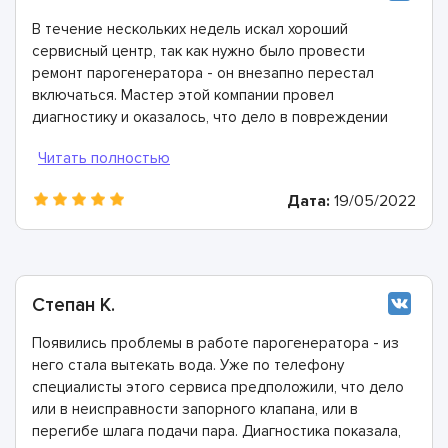
В течение нескольких недель искал хороший
сервисный центр, так как нужно было провести
ремонт парогенератора - он внезапно перестал
включаться. Мастер этой компании провел
диагностику и оказалось, что дело в повреждении
электрошнура. Этого не было заметно
невооружённым взглядом, так как он защищён
оплёткой. Очень понравилось, что ребята справились
Дата:
19/05/2022
с проблемой всего за час.
Степан К.
Появились проблемы в работе парогенератора - из
него стала вытекать вода. Уже по телефону
специалисты этого сервиса предположили, что дело
или в неисправности запорного клапана, или в
перегибе шлага подачи пара. Диагностика показала,