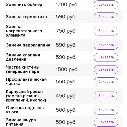
1200
Заменить бойлер
Заказать
590
Замена термостата
Заказать
Замена
750
нагревательного
Заказать
элемента
590
Замена пароклапана
Заказать
Замена клапана
590
Заказать
давления
Чистка системы
1500
Заказать
генерации пара
Профилактическая
550
Заказать
чистка
Корпусный ремонт
450
(замена резинок,
Заказать
креплений, кнопок)
Очистка подошвы
500
Заказать
утюга
Замена шнура
590
Заказать
питания