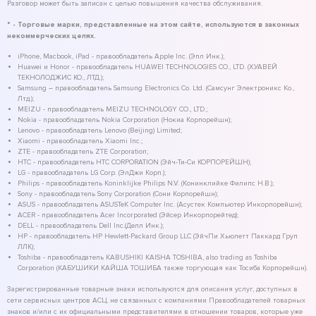
Разговор может быть записан с целью повышения качества обслуживания.
* - Торговые марки, представленные на этом сайте, используются в законных
некоммерческих целях.
iPhone, Macbook, iPad - правообладатель Apple Inc. (Эпл Инк.);
Huawei и Honor - правообладатель HUAWEI TECHNOLOGIES CO., LTD. (ХУАВЕЙ
ТЕКНОЛОДЖИС КО., ЛТД.);
Samsung – правообладатель Samsung Electronics Co. Ltd. (Самсунг Электроникс Ко.,
Лтд.);
MEIZU - правообладатель MEIZU TECHNOLOGY CO., LTD.;
Nokia - правообладатель Nokia Corporation (Нокиа Корпорейшн);
Lenovo - правообладатель Lenovo (Beijing) Limited;
Xiaomi - правообладатель Xiaomi Inc.;
ZTE - правообладатель ZTE Corporation;
HTC - правообладатель HTC CORPORATION (Эйч-Ти-Си КОРПОРЕЙШН);
LG - правообладатель LG Corp. (ЭлДжи Корп.);
Philips - правообладатель Koninklijke Philips N.V. (Конинклийке Филипс Н.В.);
Sony - правообладатель Sony Corporation (Сони Корпорейшн);
ASUS - правообладатель ASUSTeK Computer Inc. (Асустек Компьютер Инкорпорейшн);
ACER - правообладатель Acer Incorporated (Эйсер Инкорпорейтед);
DELL - правообладатель Dell Inc.(Делл Инк.);
HP - правообладатель HP Hewlett-Packard Group LLC (ЭйчПи Хьюлетт Паккард Груп
ЛЛК);
Toshiba - правообладатель KABUSHIKI KAISHA TOSHIBA, also trading as Toshiba
Corporation (КАБУШИКИ КАЙША ТОШИБА также торгующая как Тосиба Корпорейшн).
Зарегистрированные товарные знаки используются для описания услуг, доступных в
сети сервисных центров АСЦ, не связанных с компаниями Правообладателей товарных
знаков и/или с их официальными представителями в отношении товаров, которые уже