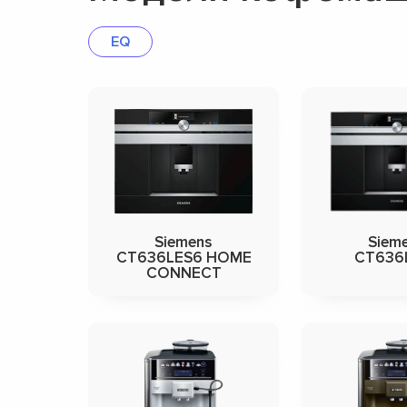
EQ
Siemens
Siem
CT636LES6 HOME
CT636
CONNECT