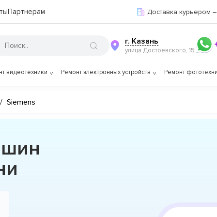
ты
Партнёрам
Доставка курьером –
г. Казань
улица Достоевского, 15
нт видеотехники
Ремонт электронных устройств
Ремонт фототехн
/
Siemens
ашин
ни