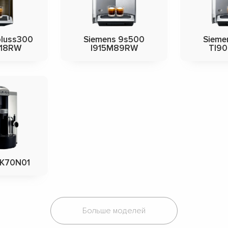
pluss300
Siemens 9s500
Sieme
18RW
I915M89RW
TI9
TK70N01
Больше моделей