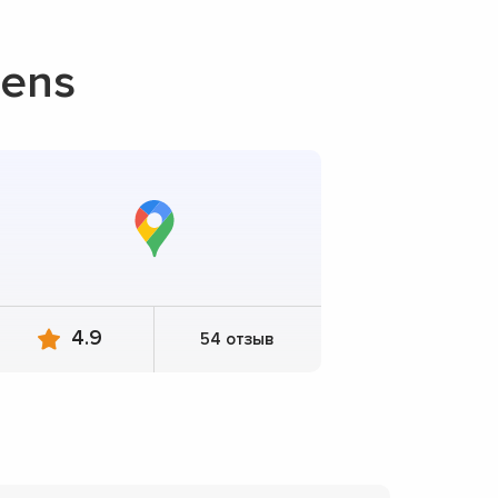
ens
4.9
54 отзыв