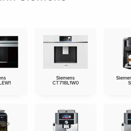
ens
Siemens
Sieme
LEW1
CT718L1W0