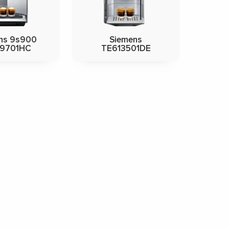
ns 9s900
Siemens
09701HC
TE613501DE