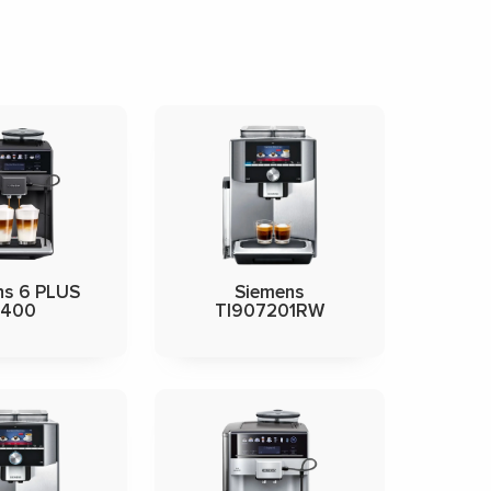
ns 6 PLUS
Siemens
S400
TI907201RW