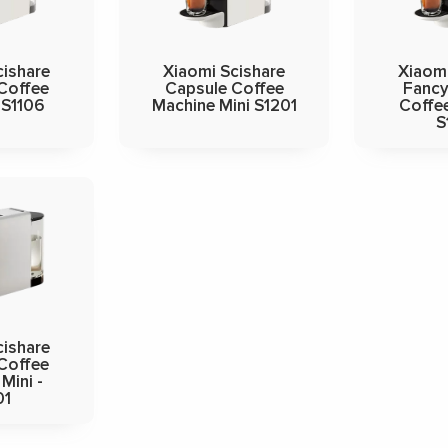
cishare
Xiaomi Scishare
Xiaomi
Coffee
Capsule Coffee
Fancy
 S1106
Machine Mini S1201
Coffe
S
cishare
Coffee
Mini -
01