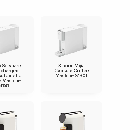
 Scishare
Xiaomi Mijia
rcharged
Capsule Coffee
Automatic
Machine S1301
e Machine
1181