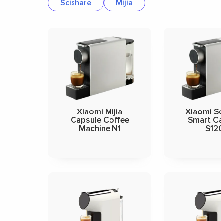
Scishare
Mijia
Xiaomi Mijia
Xiaomi S
Capsule Coffee
Smart C
Machine N1
S12