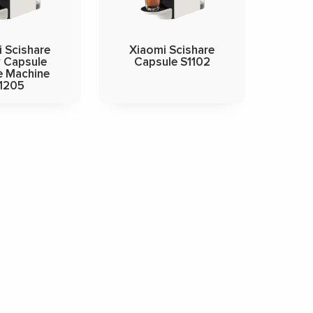
 Scishare
Xiaomi Scishare
 Capsule
Capsule S1102
e Machine
1205