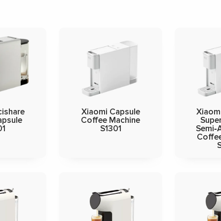
cishare
Xiaomi Capsule
Xiaomi
apsule
Coffee Machine
Supe
01
S1301
Semi‑
Coffe
S