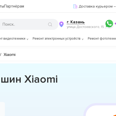
ты
Партнёрам
Доставка курьером –
г. Казань
улица Достоевского, 15
нт видеотехники
Ремонт электронных устройств
Ремонт фототехн
/
Xiaomi
шин Xiaomi