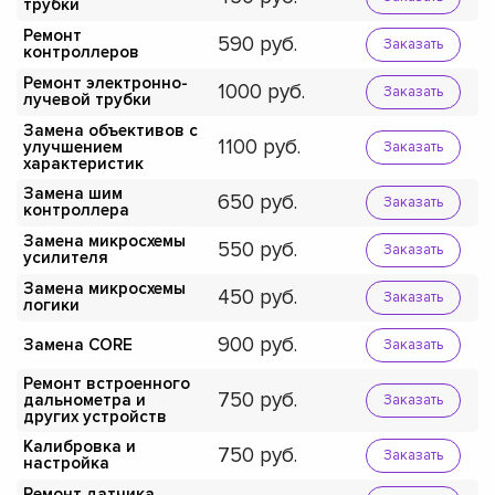
трубки
Ремонт
590
Заказать
контроллеров
Ремонт электронно-
1000
Заказать
лучевой трубки
Замена объективов с
1100
улучшением
Заказать
характеристик
Замена шим
650
Заказать
контроллера
Замена микросхемы
550
Заказать
усилителя
Замена микросхемы
450
Заказать
логики
900
Замена CORE
Заказать
Ремонт встроенного
750
дальнометра и
Заказать
других устройств
Калибровка и
750
Заказать
настройка
Ремонт датчика