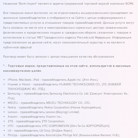
Название "Bork-Import" является зарегистрированной торговой маркой компании BORK.
Все товарные знаки (включая, но не ограничиваясь вышеуказанными) принадлежат их
законным правообладателям и отображаются на Сайте с целью информирования о
предоставляемых услугах в отношении товаров правообладателей. Данные услуги могут
быть оказаны на месте или в неавторизованных сервисных центрах независимыми
физическими и юридическими лицами в гражданском обороте, связанном с товаром и
включенном в статью 1487 Гражданского кодекса Российской Федерации. Информация,
представленная на данном сайте, носит ознакомительный характер и не является
публичной офертой.
Разговор может быть записан с целью повышения качества обслуживания.
* - Торговые марки, представленные на этом сайте, используются в законных
некоммерческих целях.
iPhone, Macbook, iPad - правообладатель Apple Inc. (Эпл Инк.);
Huawei и Honor - правообладатель HUAWEI TECHNOLOGIES CO., LTD. (ХУАВЕЙ
ТЕКНОЛОДЖИС КО., ЛТД.);
Samsung – правообладатель Samsung Electronics Co. Ltd. (Самсунг Электроникс Ко.,
Лтд.);
MEIZU - правообладатель MEIZU TECHNOLOGY CO., LTD.;
Nokia - правообладатель Nokia Corporation (Нокиа Корпорейшн);
Lenovo - правообладатель Lenovo (Beijing) Limited;
Xiaomi - правообладатель Xiaomi Inc.;
ZTE - правообладатель ZTE Corporation;
HTC - правообладатель HTC CORPORATION (Эйч-Ти-Си КОРПОРЕЙШН);
LG - правообладатель LG Corp. (ЭлДжи Корп.);
Philips - правообладатель Koninklijke Philips N.V. (Конинклийке Филипс Н.В.);