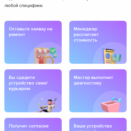
любой специфики.
Оставьте заявку на
Менеджер
ремонт
рассчитает
стоимость
Вы сдадите
Мастер выполнит
устройство сами/
диагностику
курьером
Получит согласие
Ваше устройство