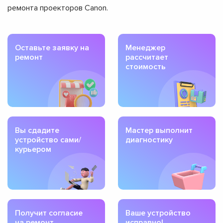
ремонта проекторов Canon.
Оставьте заявку на
Менеджер
ремонт
рассчитает
стоимость
Вы сдадите
Мастер выполнит
устройство сами/
диагностику
курьером
Получит согласие
Ваше устройство
на ремонт
исправно!