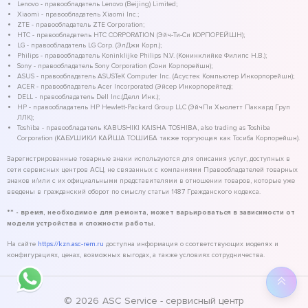
Lenovo - правообладатель Lenovo (Beijing) Limited;
Xiaomi - правообладатель Xiaomi Inc.;
ZTE - правообладатель ZTE Corporation;
HTC - правообладатель HTC CORPORATION (Эйч-Ти-Си КОРПОРЕЙШН);
LG - правообладатель LG Corp. (ЭлДжи Корп.);
Philips - правообладатель Koninklijke Philips N.V. (Конинклийке Филипс Н.В.);
Sony - правообладатель Sony Corporation (Сони Корпорейшн);
ASUS - правообладатель ASUSTeK Computer Inc. (Асустек Компьютер Инкорпорейшн);
ACER - правообладатель Acer Incorporated (Эйсер Инкорпорейтед);
DELL - правообладатель Dell Inc.(Делл Инк.);
HP - правообладатель HP Hewlett-Packard Group LLC (ЭйчПи Хьюлетт Паккард Груп
ЛЛК);
Toshiba - правообладатель KABUSHIKI KAISHA TOSHIBA, also trading as Toshiba
Corporation (КАБУШИКИ КАЙША ТОШИБА также торгующая как Тосиба Корпорейшн).
Зарегистрированные товарные знаки используются для описания услуг, доступных в
сети сервисных центров АСЦ, не связанных с компаниями Правообладателей товарных
знаков и/или с их официальными представителями в отношении товаров, которые уже
введены в гражданский оборот по смыслу статьи 1487 Гражданского кодекса.
** - время, необходимое для ремонта, может варьироваться в зависимости от
модели устройства и сложности работы.
На сайте
https://kzn.asc-rem.ru
доступна информация о соответствующих моделях и
конфигурациях, ценах, возможных выгодах, а также условиях сотрудничества.
©
2026
ASC Service - сервисный центр