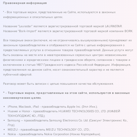
Правомерная информация
* - Все торговые марки, представленные на Сайте, используются в законных
информационных и описательных целях.
Название "Laurastar" является зарегистрированной торговой маркой LAURASTAR.
Название "Bork-Import" является зарегистрированной торговой маркой компании BORK.
Все товарные знаки (включая, но не ограничиваясь вышеуказанными) принадлежат их
законным правообладателям и отображаются на Сайте с целью информирования о
предоставляемых услугах в отношении товаров правообладателей. Данные услуги могут
быть оказаны на месте или в неавторизованных сервисных центрах независимыми
физическими и юридическими лицами в гражданском обороте, связанном с товаром и
включенном в статью 1487 Гражданского кодекса Российской Федерации. Информация,
представленная на данном сайте, носит ознакомительный характер и не является
публичной офертой.
Разговор может быть записан с целью повышения качества обслуживания.
* - Торговые марки, представленные на этом сайте, используются в законных
некоммерческих целях.
iPhone, Macbook, iPad - правообладатель Apple Inc. (Эпл Инк.);
Huawei и Honor - правообладатель HUAWEI TECHNOLOGIES CO., LTD. (ХУАВЕЙ
ТЕКНОЛОДЖИС КО., ЛТД.);
Samsung – правообладатель Samsung Electronics Co. Ltd. (Самсунг Электроникс Ко.,
Лтд.);
MEIZU - правообладатель MEIZU TECHNOLOGY CO., LTD.;
Nokia - правообладатель Nokia Corporation (Нокиа Корпорейшн);