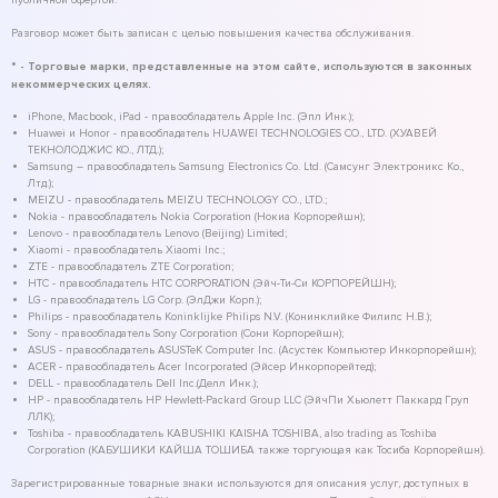
публичной офертой.
Разговор может быть записан с целью повышения качества обслуживания.
* - Торговые марки, представленные на этом сайте, используются в законных
некоммерческих целях.
iPhone, Macbook, iPad - правообладатель Apple Inc. (Эпл Инк.);
Huawei и Honor - правообладатель HUAWEI TECHNOLOGIES CO., LTD. (ХУАВЕЙ
ТЕКНОЛОДЖИС КО., ЛТД.);
Samsung – правообладатель Samsung Electronics Co. Ltd. (Самсунг Электроникс Ко.,
Лтд.);
MEIZU - правообладатель MEIZU TECHNOLOGY CO., LTD.;
Nokia - правообладатель Nokia Corporation (Нокиа Корпорейшн);
Lenovo - правообладатель Lenovo (Beijing) Limited;
Xiaomi - правообладатель Xiaomi Inc.;
ZTE - правообладатель ZTE Corporation;
HTC - правообладатель HTC CORPORATION (Эйч-Ти-Си КОРПОРЕЙШН);
LG - правообладатель LG Corp. (ЭлДжи Корп.);
Philips - правообладатель Koninklijke Philips N.V. (Конинклийке Филипс Н.В.);
Sony - правообладатель Sony Corporation (Сони Корпорейшн);
ASUS - правообладатель ASUSTeK Computer Inc. (Асустек Компьютер Инкорпорейшн);
ACER - правообладатель Acer Incorporated (Эйсер Инкорпорейтед);
DELL - правообладатель Dell Inc.(Делл Инк.);
HP - правообладатель HP Hewlett-Packard Group LLC (ЭйчПи Хьюлетт Паккард Груп
ЛЛК);
Toshiba - правообладатель KABUSHIKI KAISHA TOSHIBA, also trading as Toshiba
Corporation (КАБУШИКИ КАЙША ТОШИБА также торгующая как Тосиба Корпорейшн).
Зарегистрированные товарные знаки используются для описания услуг, доступных в