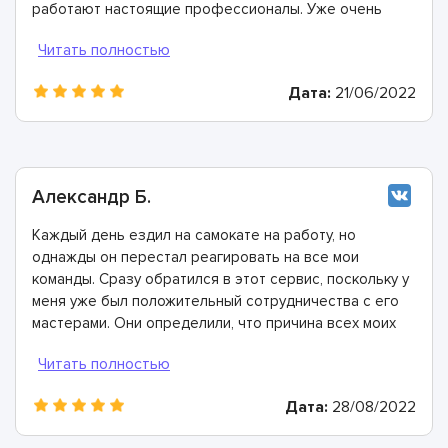
работают настоящие профессионалы. Уже очень
скоро я сам в этом убедился: мастера провели
диагностику и рассказали, что необходимо заменить
подшипники, промыть некоторые детали и заполнить
Дата:
21/06/2022
смазкой. Все было выполнено всего за пару часов,
всем рекомендую ASC сервис!
Александр Б.
Каждый день ездил на самокате на работу, но
однажды он перестал реагировать на все мои
команды. Сразу обратился в этот сервис, поскольку у
меня уже был положительный сотрудничества с его
мастерами. Они определили, что причина всех моих
проблем- окисление контактов. В течение часа все
разобрали, почистили, проверили состояние всех
проводов. Ребята - настоящие профессионалы!
Дата:
28/08/2022