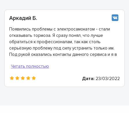
Аркадий Б.
Появились проблемы с электросамокатом - стали
отказывать тормоза. Я сразу понял, что лучше
обратиться к профессионалам, так как столь
серьёзную проблему под силу устранить только им.
Под рукой оказались контакты данного сервиса и я в
ближайший свободный день сюда приехал.
Сервисные инженеры диагностику и рассказали, что
причина неполадки кроется в оторвавшемся тросе.
Дата:
23/03/2022
Заменили его в тот же день, огромное спасибо!