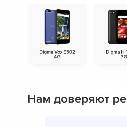
Digma Vox E502
Digma HI
4G
3
Нам доверяют ре