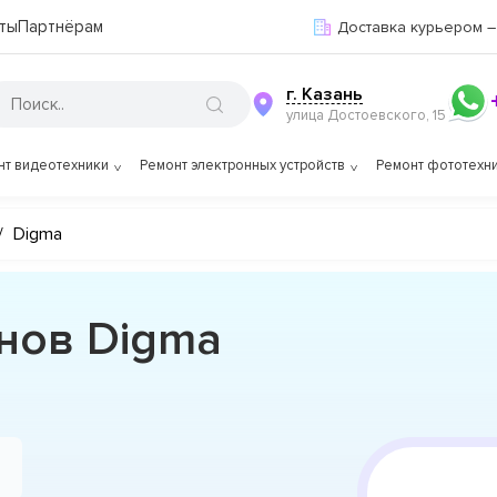
ты
Партнёрам
Доставка курьером –
г. Казань
улица Достоевского, 15
нт видеотехники
Ремонт электронных устройств
Ремонт фототехн
/
Digma
нов Digma