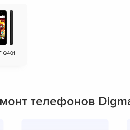
T Q401
G
монт телефонов Digm