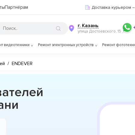
ты
Партнёрам
Доставка курьером –
г. Казань
улица Достоевского, 15
нт видеотехники
Ремонт электронных устройств
Ремонт фототехн
ей
/
ENDEVER
вателей
ани