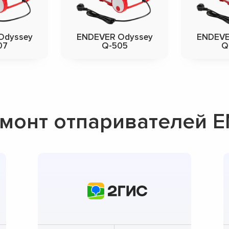
Odyssey
ENDEVER Odyssey
ENDEVE
07
Q-505
Q
монт отпаривателей 