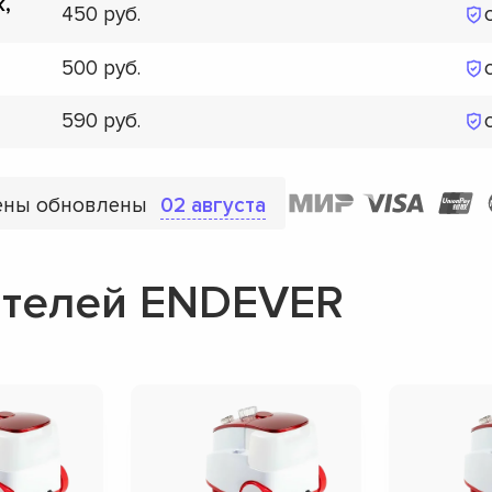
к,
450
500
590
ены обновлены
02 августа
ателей ENDEVER