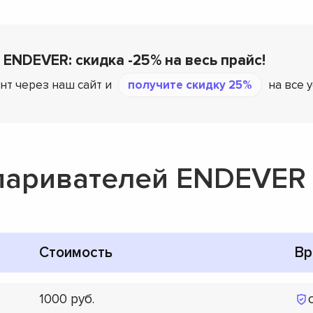
 ENDEVER: скидка -25% на весь прайс!
нт через наш сайт и
получите скидку 25%
на все 
паривателей ENDEVER
Стоимость
Вр
1000