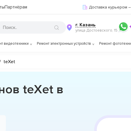
ты
Партнёрам
Доставка курьером –
г. Казань
улица Достоевского, 15
нт видеотехники
Ремонт электронных устройств
Ремонт фототехн
/
teXet
ов teXet в