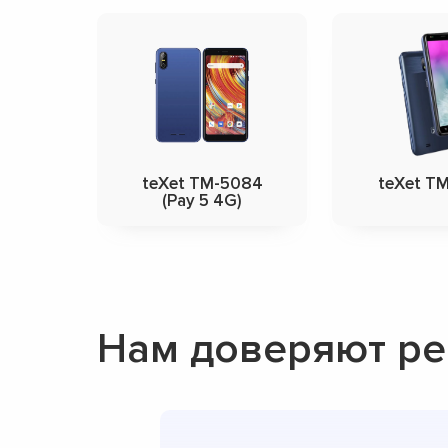
teXet TM-5084
teXet T
(Pay 5 4G)
Нам доверяют ре