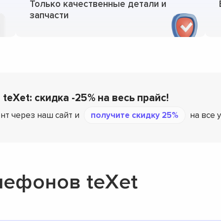
Только качественные детали и
запчасти
teXet: скидка -25% на весь прайс!
нт через наш сайт и
получите скидку 25%
на все 
лефонов teXet