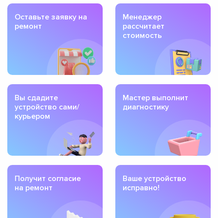
Оставьте заявку на
Менеджер
ремонт
рассчитает
стоимость
Вы сдадите
Мастер выполнит
устройство сами/
диагностику
курьером
Получит согласие
Ваше устройство
на ремонт
исправно!