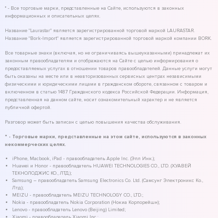
* - Все торговые марки, представленные на Сайте, используются в законных
информационных и описательных целях.
Название "Laurastar" является зарегистрированной торговой маркой LAURASTAR.
Название "Bork-Import" является зарегистрированной торговой маркой компании BORK.
Все товарные знаки (включая, но не ограничиваясь вышеуказанными) принадлежат их
законным правообладателям и отображаются на Сайте с целью информирования о
предоставляемых услугах в отношении товаров правообладателей. Данные услуги могут
быть оказаны на месте или в неавторизованных сервисных центрах независимыми
физическими и юридическими лицами в гражданском обороте, связанном с товаром и
включенном в статью 1487 Гражданского кодекса Российской Федерации. Информация,
представленная на данном сайте, носит ознакомительный характер и не является
публичной офертой.
Разговор может быть записан с целью повышения качества обслуживания.
* - Торговые марки, представленные на этом сайте, используются в законных
некоммерческих целях.
iPhone, Macbook, iPad - правообладатель Apple Inc. (Эпл Инк.);
Huawei и Honor - правообладатель HUAWEI TECHNOLOGIES CO., LTD. (ХУАВЕЙ
ТЕКНОЛОДЖИС КО., ЛТД.);
Samsung – правообладатель Samsung Electronics Co. Ltd. (Самсунг Электроникс Ко.,
Лтд.);
MEIZU - правообладатель MEIZU TECHNOLOGY CO., LTD.;
Nokia - правообладатель Nokia Corporation (Нокиа Корпорейшн);
Lenovo - правообладатель Lenovo (Beijing) Limited;
Xiaomi - правообладатель Xiaomi Inc.;