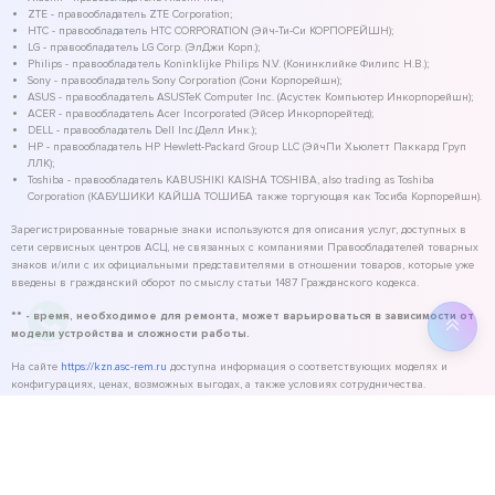
ZTE - правообладатель ZTE Corporation;
HTC - правообладатель HTC CORPORATION (Эйч-Ти-Си КОРПОРЕЙШН);
LG - правообладатель LG Corp. (ЭлДжи Корп.);
Philips - правообладатель Koninklijke Philips N.V. (Конинклийке Филипс Н.В.);
Sony - правообладатель Sony Corporation (Сони Корпорейшн);
ASUS - правообладатель ASUSTeK Computer Inc. (Асустек Компьютер Инкорпорейшн);
ACER - правообладатель Acer Incorporated (Эйсер Инкорпорейтед);
DELL - правообладатель Dell Inc.(Делл Инк.);
HP - правообладатель HP Hewlett-Packard Group LLC (ЭйчПи Хьюлетт Паккард Груп
ЛЛК);
Toshiba - правообладатель KABUSHIKI KAISHA TOSHIBA, also trading as Toshiba
Corporation (КАБУШИКИ КАЙША ТОШИБА также торгующая как Тосиба Корпорейшн).
Зарегистрированные товарные знаки используются для описания услуг, доступных в
сети сервисных центров АСЦ, не связанных с компаниями Правообладателей товарных
знаков и/или с их официальными представителями в отношении товаров, которые уже
введены в гражданский оборот по смыслу статьи 1487 Гражданского кодекса.
** - время, необходимое для ремонта, может варьироваться в зависимости от
модели устройства и сложности работы.
На сайте
https://kzn.asc-rem.ru
доступна информация о соответствующих моделях и
конфигурациях, ценах, возможных выгодах, а также условиях сотрудничества.
©
2026
ASC Service - сервисный центр