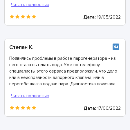
невооружённым взглядом, так как он защищён
оплёткой. Очень понравилось, что ребята справились
Дата:
19/05/2022
с проблемой всего за час.
Степан К.
Появились проблемы в работе парогенератора - из
него стала вытекать вода. Уже по телефону
специалисты этого сервиса предположили, что дело
или в неисправности запорного клапана, или в
перегибе шлага подачи пара. Диагностика показала,
что эти предположения верны. Мастера очень
быстро подобрали необходимые детали, запчасти и
комплектующие и справились с ремонтом в
Дата:
17/06/2022
невероятно короткие сроки!