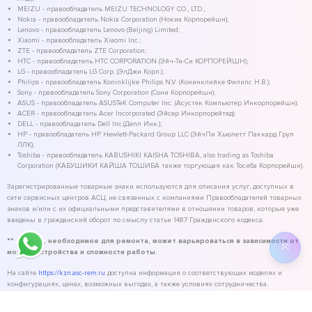
MEIZU - правообладатель MEIZU TECHNOLOGY CO., LTD.;
Nokia - правообладатель Nokia Corporation (Нокиа Корпорейшн);
Lenovo - правообладатель Lenovo (Beijing) Limited;
Xiaomi - правообладатель Xiaomi Inc.;
ZTE - правообладатель ZTE Corporation;
HTC - правообладатель HTC CORPORATION (Эйч-Ти-Си КОРПОРЕЙШН);
LG - правообладатель LG Corp. (ЭлДжи Корп.);
Philips - правообладатель Koninklijke Philips N.V. (Конинклийке Филипс Н.В.);
Sony - правообладатель Sony Corporation (Сони Корпорейшн);
ASUS - правообладатель ASUSTeK Computer Inc. (Асустек Компьютер Инкорпорейшн);
ACER - правообладатель Acer Incorporated (Эйсер Инкорпорейтед);
DELL - правообладатель Dell Inc.(Делл Инк.);
HP - правообладатель HP Hewlett-Packard Group LLC (ЭйчПи Хьюлетт Паккард Груп
ЛЛК);
Toshiba - правообладатель KABUSHIKI KAISHA TOSHIBA, also trading as Toshiba
Corporation (КАБУШИКИ КАЙША ТОШИБА также торгующая как Тосиба Корпорейшн).
Зарегистрированные товарные знаки используются для описания услуг, доступных в
сети сервисных центров АСЦ, не связанных с компаниями Правообладателей товарных
знаков и/или с их официальными представителями в отношении товаров, которые уже
введены в гражданский оборот по смыслу статьи 1487 Гражданского кодекса.
** - время, необходимое для ремонта, может варьироваться в зависимости от
модели устройства и сложности работы.
На сайте
https://kzn.asc-rem.ru
доступна информация о соответствующих моделях и
конфигурациях, ценах, возможных выгодах, а также условиях сотрудничества.