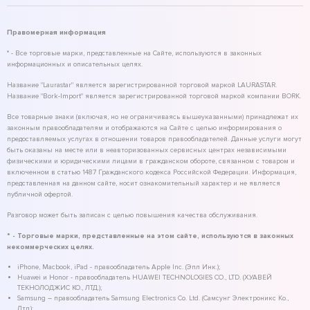
Правомерная информация
* - Все торговые марки, представленные на Сайте, используются в законных
информационных и описательных целях.
Название "Laurastar" является зарегистрированной торговой маркой LAURASTAR.
Название "Bork-Import" является зарегистрированной торговой маркой компании BORK.
Все товарные знаки (включая, но не ограничиваясь вышеуказанными) принадлежат их
законным правообладателям и отображаются на Сайте с целью информирования о
предоставляемых услугах в отношении товаров правообладателей. Данные услуги могут
быть оказаны на месте или в неавторизованных сервисных центрах независимыми
физическими и юридическими лицами в гражданском обороте, связанном с товаром и
включенном в статью 1487 Гражданского кодекса Российской Федерации. Информация,
представленная на данном сайте, носит ознакомительный характер и не является
публичной офертой.
Разговор может быть записан с целью повышения качества обслуживания.
* - Торговые марки, представленные на этом сайте, используются в законных
некоммерческих целях.
iPhone, Macbook, iPad - правообладатель Apple Inc. (Эпл Инк.);
Huawei и Honor - правообладатель HUAWEI TECHNOLOGIES CO., LTD. (ХУАВЕЙ
ТЕКНОЛОДЖИС КО., ЛТД.);
Samsung – правообладатель Samsung Electronics Co. Ltd. (Самсунг Электроникс Ко.,
Лтд.);