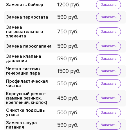
1200
Заменить бойлер
Заказать
590
Замена термостата
Заказать
Замена
750
нагревательного
Заказать
элемента
590
Замена пароклапана
Заказать
Замена клапана
590
Заказать
давления
Чистка системы
1500
Заказать
генерации пара
Профилактическая
550
Заказать
чистка
Корпусный ремонт
450
(замена резинок,
Заказать
креплений, кнопок)
Очистка подошвы
500
Заказать
утюга
Замена шнура
590
Заказать
питания