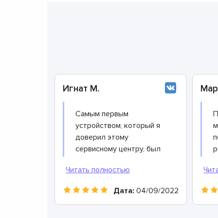
Игнат М.
Мар
Самым первым
П
устройством, который я
м
доверил этому
п
сервисному центру, был
р
робот-пылесос: в один
у
прекрасный день он
и
просто перестал
т
Дата:
04/09/2022
включаться. Я провел
э
мониторинг и выяснил,
р