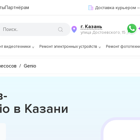
ты
Партнёрам
Доставка курьером –
г. Казань
улица Достоевского, 15
нт видеотехники
Ремонт электронных устройств
Ремонт фототехн
лесосов
/
Genio
в-
o в Казани