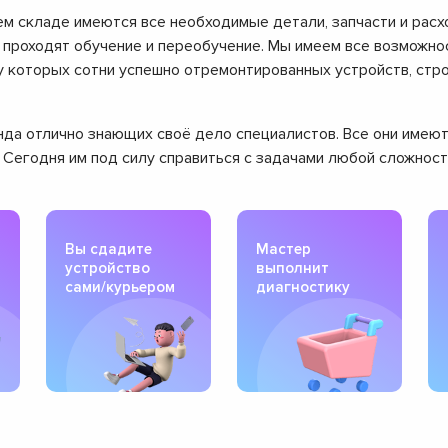
ем складе имеются все необходимые детали, запчасти и расх
проходят обучение и переобучение. Мы имеем все возможнос
ту которых сотни успешно отремонтированных устройств, ст
манда отлично знающих своё дело специалистов. Все они име
. Сегодня им под силу справиться с задачами любой сложнос
Вы сдадите
Мастер
устройство
выполнит
сами/курьером
диагностику