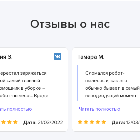
Отзывы о нас
ия З.
Тамара М.
ерестал заряжаться
Сломался робот-
ой самый главный
пылесос и, как это
омощник в уборке –
обычно бывает, в самый
обот-пылесос. Вроде
неподходящий момент.
стройство от
Сначала хотела найти
звестного бренда и
инструкции и советы по
акая неудача. Мастера
ремонту в интернете, н
Дата:
21/03/2022
Дата:
12/03
того сервиса
потом решила
ассказали, что такие
обратиться к