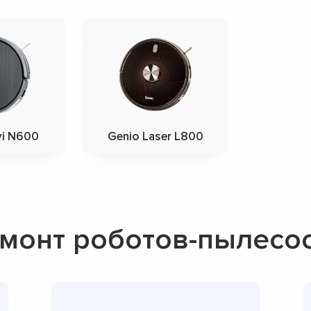
vi N600
Genio Laser L800
монт роботов-пылесос