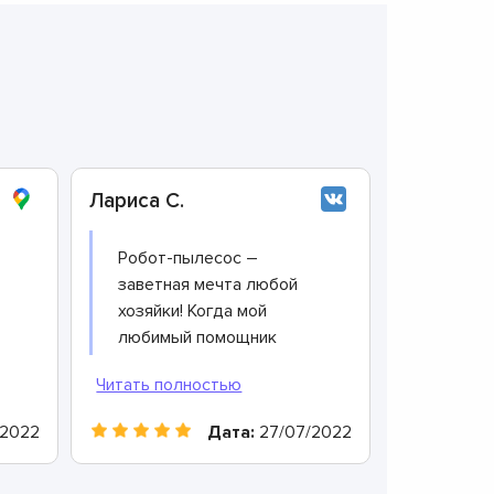
Лариса С.
Робот-пылесос –
заветная мечта любой
хозяйки! Когда мой
любимый помощник
внезапно сломался, я
сразу обратилась сюда.
о
Мастера все
/2022
Дата:
27/07/2022
продиагностировали,
определили причину