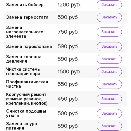
1200
Заменить бойлер
Заказать
590
Замена термостата
Заказать
Замена
750
нагревательного
Заказать
элемента
590
Замена пароклапана
Заказать
Замена клапана
590
Заказать
давления
Чистка системы
1500
Заказать
генерации пара
Профилактическая
550
Заказать
чистка
Корпусный ремонт
450
(замена резинок,
Заказать
креплений, кнопок)
Очистка подошвы
500
Заказать
утюга
Замена шнура
590
Заказать
питания