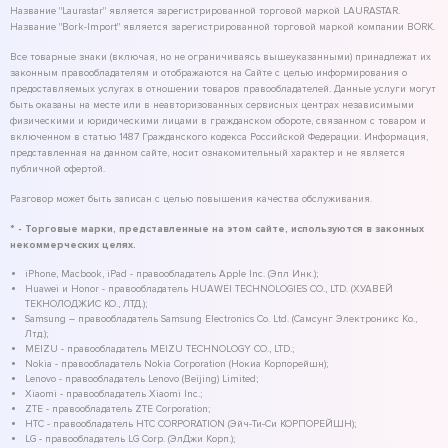
Название "Laurastar" является зарегистрированной торговой маркой LAURASTAR.
Название "Bork-Import" является зарегистрированной торговой маркой компании BORK.
Все товарные знаки (включая, но не ограничиваясь вышеуказанными) принадлежат их
законным правообладателям и отображаются на Сайте с целью информирования о
предоставляемых услугах в отношении товаров правообладателей. Данные услуги могут
быть оказаны на месте или в неавторизованных сервисных центрах независимыми
физическими и юридическими лицами в гражданском обороте, связанном с товаром и
включенном в статью 1487 Гражданского кодекса Российской Федерации. Информация,
представленная на данном сайте, носит ознакомительный характер и не является
публичной офертой.
Разговор может быть записан с целью повышения качества обслуживания.
* - Торговые марки, представленные на этом сайте, используются в законных
некоммерческих целях.
iPhone, Macbook, iPad - правообладатель Apple Inc. (Эпл Инк.);
Huawei и Honor - правообладатель HUAWEI TECHNOLOGIES CO., LTD. (ХУАВЕЙ
ТЕКНОЛОДЖИС КО., ЛТД.);
Samsung – правообладатель Samsung Electronics Co. Ltd. (Самсунг Электроникс Ко.,
Лтд.);
MEIZU - правообладатель MEIZU TECHNOLOGY CO., LTD.;
Nokia - правообладатель Nokia Corporation (Нокиа Корпорейшн);
Lenovo - правообладатель Lenovo (Beijing) Limited;
Xiaomi - правообладатель Xiaomi Inc.;
ZTE - правообладатель ZTE Corporation;
HTC - правообладатель HTC CORPORATION (Эйч-Ти-Си КОРПОРЕЙШН);
LG - правообладатель LG Corp. (ЭлДжи Корп.);