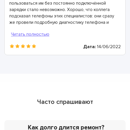
пользоваться им без постоянно подключённой
зарядки стало невозможно. Хорошо, что коллега
подсказал телефоны этих специалистов: они сразу
же провели подробную диагностику телефона и
определили, что причина в выработавшем свой
ресурс аккумуляторе. Всего через 40 минут он был
заменен и теперь мой смартфон работает просто
Дата:
14/06/2022
отлично!
Часто спрашивают
Как долго длится ремонт?