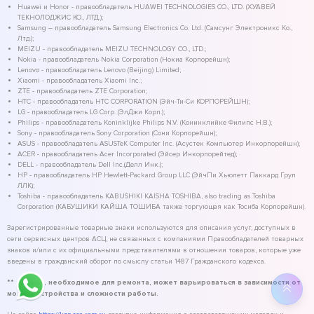
Huawei и Honor - правообладатель HUAWEI TECHNOLOGIES CO., LTD. (ХУАВЕЙ
ТЕКНОЛОДЖИС КО., ЛТД.);
Samsung – правообладатель Samsung Electronics Co. Ltd. (Самсунг Электроникс Ко.,
Лтд.);
MEIZU - правообладатель MEIZU TECHNOLOGY CO., LTD.;
Nokia - правообладатель Nokia Corporation (Нокиа Корпорейшн);
Lenovo - правообладатель Lenovo (Beijing) Limited;
Xiaomi - правообладатель Xiaomi Inc.;
ZTE - правообладатель ZTE Corporation;
HTC - правообладатель HTC CORPORATION (Эйч-Ти-Си КОРПОРЕЙШН);
LG - правообладатель LG Corp. (ЭлДжи Корп.);
Philips - правообладатель Koninklijke Philips N.V. (Конинклийке Филипс Н.В.);
Sony - правообладатель Sony Corporation (Сони Корпорейшн);
ASUS - правообладатель ASUSTeK Computer Inc. (Асустек Компьютер Инкорпорейшн);
ACER - правообладатель Acer Incorporated (Эйсер Инкорпорейтед);
DELL - правообладатель Dell Inc.(Делл Инк.);
HP - правообладатель HP Hewlett-Packard Group LLC (ЭйчПи Хьюлетт Паккард Груп
ЛЛК);
Toshiba - правообладатель KABUSHIKI KAISHA TOSHIBA, also trading as Toshiba
Corporation (КАБУШИКИ КАЙША ТОШИБА также торгующая как Тосиба Корпорейшн).
Зарегистрированные товарные знаки используются для описания услуг, доступных в
сети сервисных центров АСЦ, не связанных с компаниями Правообладателей товарных
знаков и/или с их официальными представителями в отношении товаров, которые уже
введены в гражданский оборот по смыслу статьи 1487 Гражданского кодекса.
** - время, необходимое для ремонта, может варьироваться в зависимости от
модели устройства и сложности работы.