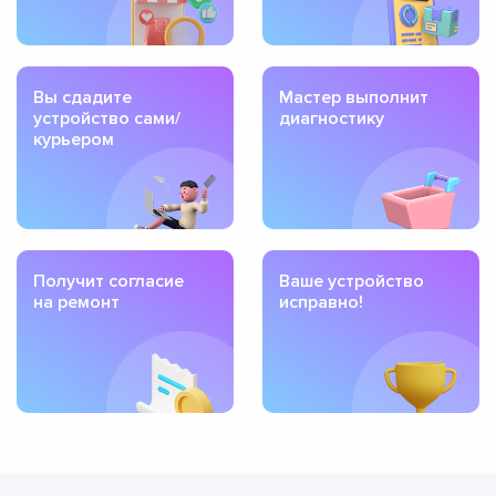
Вы сдадите
Мастер выполнит
устройство сами/
диагностику
курьером
Получит согласие
Ваше устройство
на ремонт
исправно!