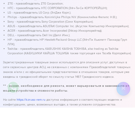
ZTE - правообладатель ZTE Corporation;
HTC - правообладатель HTC CORPORATION (Эйч-Ти-Си КОРПОРЕЙШН);
LG - правообладатель LG Corp. (ЭлДжи Корп.);
Philips - правообладатель Koninklijke Philips N.V. (Конинклийке Филипс Н.В.);
Sony - правообладатель Sony Corporation (Сони Корпорейшн);
ASUS - правообладатель ASUSTeK Computer Inc. (Асустек Компьютер Инкорпорейшн);
ACER - правообладатель Acer Incorporated (Эйсер Инкорпорейтед);
DELL - правообладатель Dell Inc.(Делл Инк.);
HP - правообладатель HP Hewlett-Packard Group LLC (ЭйчПи Хьюлетт Паккард Груп
ЛЛК);
Toshiba - правообладатель KABUSHIKI KAISHA TOSHIBA, also trading as Toshiba
Corporation (КАБУШИКИ КАЙША ТОШИБА также торгующая как Тосиба Корпорейшн).
Зарегистрированные товарные знаки используются для описания услуг, доступных в
сети сервисных центров АСЦ, не связанных с компаниями Правообладателей товарных
знаков и/или с их официальными представителями в отношении товаров, которые уже
введены в гражданский оборот по смыслу статьи 1487 Гражданского кодекса.
** - время, необходимое для ремонта, может варьироваться в зависимости от
модели устройства и сложности работы.
На сайте
https://kzn.asc-rem.ru
доступна информация о соответствующих моделях и
конфигурациях, ценах, возможных выгодах, а также условиях сотрудничества.
©
2026
ASC Service - сервисный центр