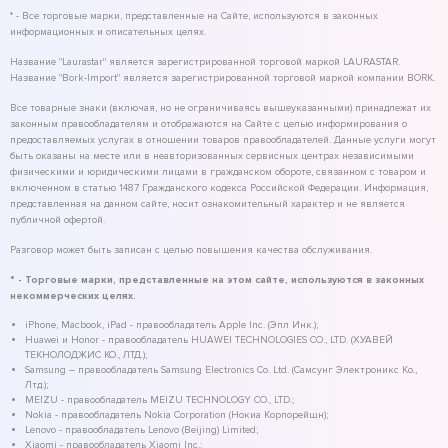
* - Все торговые марки, представленные на Сайте, используются в законных
информационных и описательных целях.
Название "Laurastar" является зарегистрированной торговой маркой LAURASTAR.
Название "Bork-Import" является зарегистрированной торговой маркой компании BORK.
Все товарные знаки (включая, но не ограничиваясь вышеуказанными) принадлежат их
законным правообладателям и отображаются на Сайте с целью информирования о
предоставляемых услугах в отношении товаров правообладателей. Данные услуги могут
быть оказаны на месте или в неавторизованных сервисных центрах независимыми
физическими и юридическими лицами в гражданском обороте, связанном с товаром и
включенном в статью 1487 Гражданского кодекса Российской Федерации. Информация,
представленная на данном сайте, носит ознакомительный характер и не является
публичной офертой.
Разговор может быть записан с целью повышения качества обслуживания.
* - Торговые марки, представленные на этом сайте, используются в законных
некоммерческих целях.
iPhone, Macbook, iPad - правообладатель Apple Inc. (Эпл Инк.);
Huawei и Honor - правообладатель HUAWEI TECHNOLOGIES CO., LTD. (ХУАВЕЙ
ТЕКНОЛОДЖИС КО., ЛТД.);
Samsung – правообладатель Samsung Electronics Co. Ltd. (Самсунг Электроникс Ко.,
Лтд.);
MEIZU - правообладатель MEIZU TECHNOLOGY CO., LTD.;
Nokia - правообладатель Nokia Corporation (Нокиа Корпорейшн);
Lenovo - правообладатель Lenovo (Beijing) Limited;
Xiaomi - правообладатель Xiaomi Inc.;