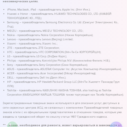
некоммерческих целях.
iPhone, Macbook, iPad - правообладатель Apple Inc. (Эпл Инк.);
Huawei и Honor - правообладатель HUAWEI TECHNOLOGIES CO., LTD. (ХУАВЕЙ
ТЕКНОЛОДЖИС КО., ЛТД.);
Samsung – правообладатель Samsung Electronics Co. Ltd. (Самсунг Электроникс Ко.,
Лтд.);
MEIZU - правообладатель MEIZU TECHNOLOGY CO., LTD.;
Nokia - правообладатель Nokia Corporation (Нокиа Корпорейшн);
Lenovo - правообладатель Lenovo (Beijing) Limited;
Xiaomi - правообладатель Xiaomi Inc.;
ZTE - правообладатель ZTE Corporation;
HTC - правообладатель HTC CORPORATION (Эйч-Ти-Си КОРПОРЕЙШН);
LG - правообладатель LG Corp. (ЭлДжи Корп.);
Philips - правообладатель Koninklijke Philips N.V. (Конинклийке Филипс Н.В.);
Sony - правообладатель Sony Corporation (Сони Корпорейшн);
ASUS - правообладатель ASUSTeK Computer Inc. (Асустек Компьютер Инкорпорейшн);
ACER - правообладатель Acer Incorporated (Эйсер Инкорпорейтед);
DELL - правообладатель Dell Inc.(Делл Инк.);
HP - правообладатель HP Hewlett-Packard Group LLC (ЭйчПи Хьюлетт Паккард Груп
ЛЛК);
Toshiba - правообладатель KABUSHIKI KAISHA TOSHIBA, also trading as Toshiba
Corporation (КАБУШИКИ КАЙША ТОШИБА также торгующая как Тосиба Корпорейшн).
Зарегистрированные товарные знаки используются для описания услуг, доступных в
сети сервисных центров АСЦ, не связанных с компаниями Правообладателей товарных
знаков и/или с их официальными представителями в отношении товаров, которые уже
введены в гражданский оборот по смыслу статьи 1487 Гражданского кодекса.
** - время, необходимое для ремонта, может варьироваться в зависимости от