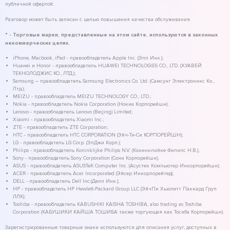
публичной офертой.
Разговор может быть записан с целью повышения качества обслуживания.
* - Торговые марки, представленные на этом сайте, используются в законных
некоммерческих целях.
iPhone, Macbook, iPad - правообладатель Apple Inc. (Эпл Инк.);
Huawei и Honor - правообладатель HUAWEI TECHNOLOGIES CO., LTD. (ХУАВЕЙ
ТЕКНОЛОДЖИС КО., ЛТД.);
Samsung – правообладатель Samsung Electronics Co. Ltd. (Самсунг Электроникс Ко.,
Лтд.);
MEIZU - правообладатель MEIZU TECHNOLOGY CO., LTD.;
Nokia - правообладатель Nokia Corporation (Нокиа Корпорейшн);
Lenovo - правообладатель Lenovo (Beijing) Limited;
Xiaomi - правообладатель Xiaomi Inc.;
ZTE - правообладатель ZTE Corporation;
HTC - правообладатель HTC CORPORATION (Эйч-Ти-Си КОРПОРЕЙШН);
LG - правообладатель LG Corp. (ЭлДжи Корп.);
Philips - правообладатель Koninklijke Philips N.V. (Конинклийке Филипс Н.В.);
Sony - правообладатель Sony Corporation (Сони Корпорейшн);
ASUS - правообладатель ASUSTeK Computer Inc. (Асустек Компьютер Инкорпорейшн);
ACER - правообладатель Acer Incorporated (Эйсер Инкорпорейтед);
DELL - правообладатель Dell Inc.(Делл Инк.);
HP - правообладатель HP Hewlett-Packard Group LLC (ЭйчПи Хьюлетт Паккард Груп
ЛЛК);
Toshiba - правообладатель KABUSHIKI KAISHA TOSHIBA, also trading as Toshiba
Corporation (КАБУШИКИ КАЙША ТОШИБА также торгующая как Тосиба Корпорейшн).
Зарегистрированные товарные знаки используются для описания услуг, доступных в