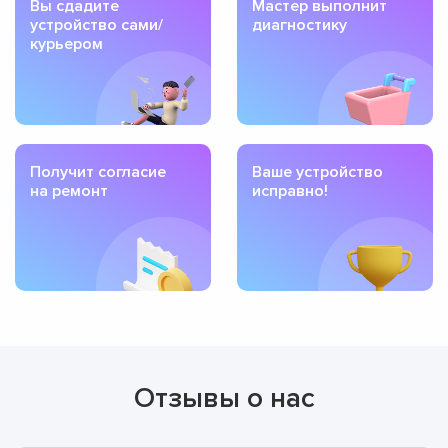
Вы сдадите
Мастер выполнит
устройство сами/
диагностику
курьером
Получит согласие
Ваше устройство
на ремонт
исправно!
Отзывы о нас