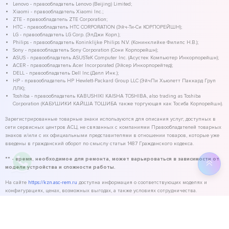
Lenovo - правообладатель Lenovo (Beijing) Limited;
Xiaomi - правообладатель Xiaomi Inc.;
ZTE - правообладатель ZTE Corporation;
HTC - правообладатель HTC CORPORATION (Эйч-Ти-Си КОРПОРЕЙШН);
LG - правообладатель LG Corp. (ЭлДжи Корп.);
Philips - правообладатель Koninklijke Philips N.V. (Конинклийке Филипс Н.В.);
Sony - правообладатель Sony Corporation (Сони Корпорейшн);
ASUS - правообладатель ASUSTeK Computer Inc. (Асустек Компьютер Инкорпорейшн);
ACER - правообладатель Acer Incorporated (Эйсер Инкорпорейтед);
DELL - правообладатель Dell Inc.(Делл Инк.);
HP - правообладатель HP Hewlett-Packard Group LLC (ЭйчПи Хьюлетт Паккард Груп
ЛЛК);
Toshiba - правообладатель KABUSHIKI KAISHA TOSHIBA, also trading as Toshiba
Corporation (КАБУШИКИ КАЙША ТОШИБА также торгующая как Тосиба Корпорейшн).
Зарегистрированные товарные знаки используются для описания услуг, доступных в
сети сервисных центров АСЦ, не связанных с компаниями Правообладателей товарных
знаков и/или с их официальными представителями в отношении товаров, которые уже
введены в гражданский оборот по смыслу статьи 1487 Гражданского кодекса.
** - время, необходимое для ремонта, может варьироваться в зависимости от
модели устройства и сложности работы.
На сайте
https://kzn.asc-rem.ru
доступна информация о соответствующих моделях и
конфигурациях, ценах, возможных выгодах, а также условиях сотрудничества.
©
2026
ASC Service - сервисный центр