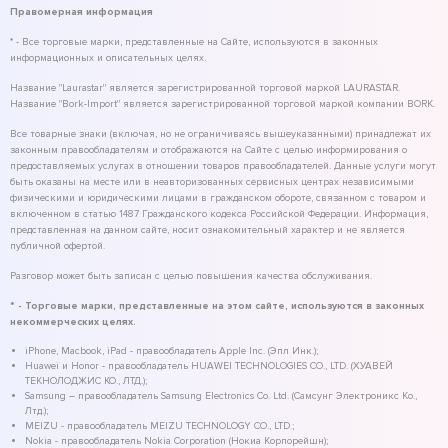
Правомерная информация
* - Все торговые марки, представленные на Сайте, используются в законных
информационных и описательных целях.
Название "Laurastar" является зарегистрированной торговой маркой LAURASTAR.
Название "Bork-Import" является зарегистрированной торговой маркой компании BORK.
Все товарные знаки (включая, но не ограничиваясь вышеуказанными) принадлежат их
законным правообладателям и отображаются на Сайте с целью информирования о
предоставляемых услугах в отношении товаров правообладателей. Данные услуги могут
быть оказаны на месте или в неавторизованных сервисных центрах независимыми
физическими и юридическими лицами в гражданском обороте, связанном с товаром и
включенном в статью 1487 Гражданского кодекса Российской Федерации. Информация,
представленная на данном сайте, носит ознакомительный характер и не является
публичной офертой.
Разговор может быть записан с целью повышения качества обслуживания.
* - Торговые марки, представленные на этом сайте, используются в законных
некоммерческих целях.
iPhone, Macbook, iPad - правообладатель Apple Inc. (Эпл Инк.);
Huawei и Honor - правообладатель HUAWEI TECHNOLOGIES CO., LTD. (ХУАВЕЙ
ТЕКНОЛОДЖИС КО., ЛТД.);
Samsung – правообладатель Samsung Electronics Co. Ltd. (Самсунг Электроникс Ко.,
Лтд.);
MEIZU - правообладатель MEIZU TECHNOLOGY CO., LTD.;
Nokia - правообладатель Nokia Corporation (Нокиа Корпорейшн);