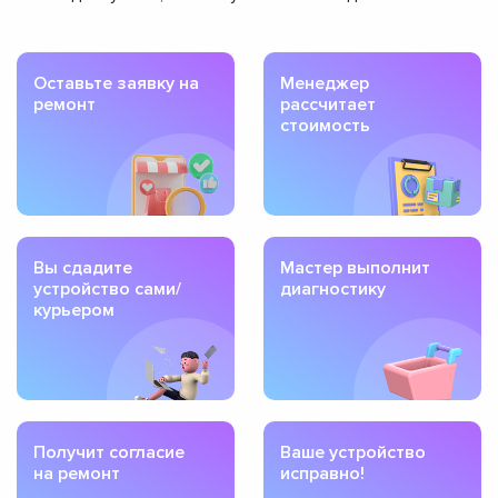
Оставьте заявку на
Менеджер
ремонт
рассчитает
стоимость
Вы сдадите
Мастер выполнит
устройство сами/
диагностику
курьером
Получит согласие
Ваше устройство
на ремонт
исправно!