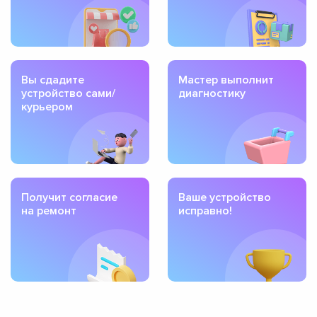
Вы сдадите
Мастер выполнит
устройство сами/
диагностику
курьером
Получит согласие
Ваше устройство
на ремонт
исправно!