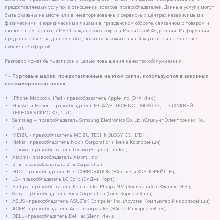
предоставляемых услугах в отношении товаров правообладателей. Данные услуги могут
быть оказаны на месте или в неавторизованных сервисных центрах независимыми
физическими и юридическими лицами в гражданском обороте, связанном с товаром и
включенном в статью 1487 Гражданского кодекса Российской Федерации. Информация,
представленная на данном сайте, носит ознакомительный характер и не является
публичной офертой.
Разговор может быть записан с целью повышения качества обслуживания.
* - Торговые марки, представленные на этом сайте, используются в законных
некоммерческих целях.
iPhone, Macbook, iPad - правообладатель Apple Inc. (Эпл Инк.);
Huawei и Honor - правообладатель HUAWEI TECHNOLOGIES CO., LTD. (ХУАВЕЙ
ТЕКНОЛОДЖИС КО., ЛТД.);
Samsung – правообладатель Samsung Electronics Co. Ltd. (Самсунг Электроникс Ко.,
Лтд.);
MEIZU - правообладатель MEIZU TECHNOLOGY CO., LTD.;
Nokia - правообладатель Nokia Corporation (Нокиа Корпорейшн);
Lenovo - правообладатель Lenovo (Beijing) Limited;
Xiaomi - правообладатель Xiaomi Inc.;
ZTE - правообладатель ZTE Corporation;
HTC - правообладатель HTC CORPORATION (Эйч-Ти-Си КОРПОРЕЙШН);
LG - правообладатель LG Corp. (ЭлДжи Корп.);
Philips - правообладатель Koninklijke Philips N.V. (Конинклийке Филипс Н.В.);
Sony - правообладатель Sony Corporation (Сони Корпорейшн);
ASUS - правообладатель ASUSTeK Computer Inc. (Асустек Компьютер Инкорпорейшн);
ACER - правообладатель Acer Incorporated (Эйсер Инкорпорейтед);
DELL - правообладатель Dell Inc.(Делл Инк.);