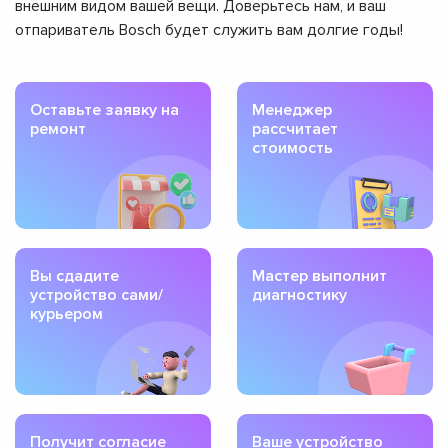
внешним видом вашей вещи. Доверьтесь нам, и ваш
отпариватель Bosch будет служить вам долгие годы!
Оставьте заявку на
Менеджер
ремонт
рассчитает
стоимость
Вы сдадите
Мастер выполнит
устройство сами/
диагностику
курьером
Получит согласие
Ваше устройство