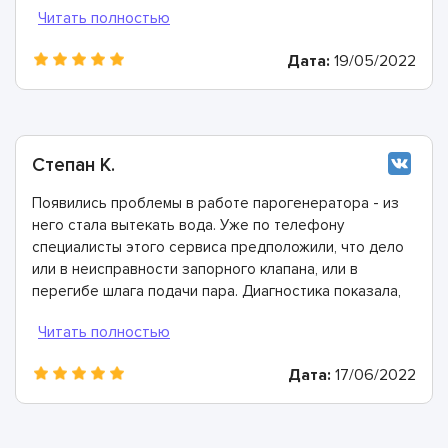
невооружённым взглядом, так как он защищён
оплёткой. Очень понравилось, что ребята справились
Дата:
19/05/2022
с проблемой всего за час.
Степан К.
Появились проблемы в работе парогенератора - из
него стала вытекать вода. Уже по телефону
специалисты этого сервиса предположили, что дело
или в неисправности запорного клапана, или в
перегибе шлага подачи пара. Диагностика показала,
что эти предположения верны. Мастера очень
быстро подобрали необходимые детали, запчасти и
комплектующие и справились с ремонтом в
Дата:
17/06/2022
невероятно короткие сроки!