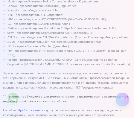
Nokia - правообладатель Nokia Corporation (Нокиа Корпорейшн);
Lenovo - правообладатель Lenovo (Beijing) Limited;
Xiaomi - правообладатель Xiaomi Inc.;
ZTE - правообладатель ZTE Corporation;
HTC - правообладатель HTC CORPORATION (Эйч-Ти-Си КОРПОРЕЙШН);
LG - правообладатель LG Corp. (ЭлДжи Корп.);
Philips - правообладатель Koninklijke Philips N.V. (Конинклийке Филипс Н.В.);
Sony - правообладатель Sony Corporation (Сони Корпорейшн);
ASUS - правообладатель ASUSTeK Computer Inc. (Асустек Компьютер Инкорпорейшн);
ACER - правообладатель Acer Incorporated (Эйсер Инкорпорейтед);
DELL - правообладатель Dell Inc.(Делл Инк.);
HP - правообладатель HP Hewlett-Packard Group LLC (ЭйчПи Хьюлетт Паккард Груп
ЛЛК);
Toshiba - правообладатель KABUSHIKI KAISHA TOSHIBA, also trading as Toshiba
Corporation (КАБУШИКИ КАЙША ТОШИБА также торгующая как Тосиба Корпорейшн).
Зарегистрированные товарные знаки используются для описания услуг, доступных в
сети сервисных центров АСЦ, не связанных с компаниями Правообладателей товарных
знаков и/или с их официальными представителями в отношении товаров, которые уже
введены в гражданский оборот по смыслу статьи 1487 Гражданского кодекса.
** - время, необходимое для ремонта, может варьироваться в зависимости от
модели устройства и сложности работы.
На сайте
https://kzn.asc-rem.ru
доступна информация о соответствующих моделях и
конфигурациях, ценах, возможных выгодах, а также условиях сотрудничества.