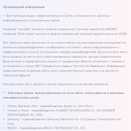
Правомерная информация
* - Все торговые марки, представленные на Сайте, используются в законных
информационных и описательных целях.
Название "Laurastar" является зарегистрированной торговой маркой LAURASTAR.
Название "Bork-Import" является зарегистрированной торговой маркой компании BORK.
Все товарные знаки (включая, но не ограничиваясь вышеуказанными) принадлежат их
законным правообладателям и отображаются на Сайте с целью информирования о
предоставляемых услугах в отношении товаров правообладателей. Данные услуги могут
быть оказаны на месте или в неавторизованных сервисных центрах независимыми
физическими и юридическими лицами в гражданском обороте, связанном с товаром и
включенном в статью 1487 Гражданского кодекса Российской Федерации. Информация,
представленная на данном сайте, носит ознакомительный характер и не является
публичной офертой.
Разговор может быть записан с целью повышения качества обслуживания.
* - Торговые марки, представленные на этом сайте, используются в законных
некоммерческих целях.
iPhone, Macbook, iPad - правообладатель Apple Inc. (Эпл Инк.);
Huawei и Honor - правообладатель HUAWEI TECHNOLOGIES CO., LTD. (ХУАВЕЙ
ТЕКНОЛОДЖИС КО., ЛТД.);
Samsung – правообладатель Samsung Electronics Co. Ltd. (Самсунг Электроникс Ко.,
Лтд.);
MEIZU - правообладатель MEIZU TECHNOLOGY CO., LTD.;