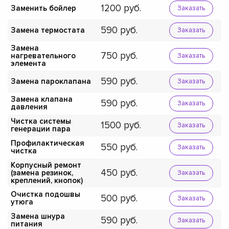
1200
Заменить бойлер
Заказать
590
Замена термостата
Заказать
Замена
750
нагревательного
Заказать
элемента
590
Замена пароклапана
Заказать
Замена клапана
590
Заказать
давления
Чистка системы
1500
Заказать
генерации пара
Профилактическая
550
Заказать
чистка
Корпусный ремонт
450
(замена резинок,
Заказать
креплений, кнопок)
Очистка подошвы
500
Заказать
утюга
Замена шнура
590
Заказать
питания