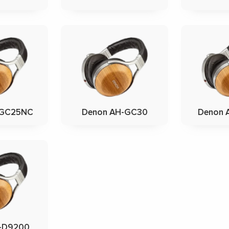
-GC25NC
Denon AH-GC30
Denon
-D9200