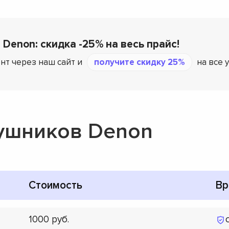
 Denon: скидка -25% на весь прайс!
нт через наш сайт и
получите скидку 25%
на все 
ушников Denon
Стоимость
Вр
1000