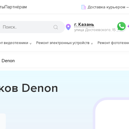
ты
Партнёрам
Доставка курьером –
г. Казань
улица Достоевского, 15
нт видеотехники
Ремонт электронных устройств
Ремонт фототехн
Denon
ков Denon