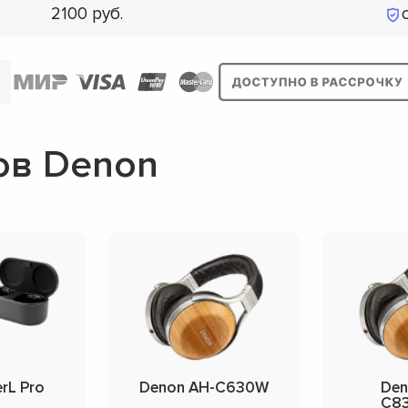
2100
ов Denon
rL Pro
Denon AH-C630W
Den
C8