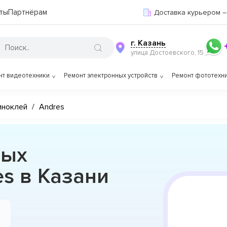
ты
Партнёрам
Доставка курьером –
г. Казань
улица Достоевского, 15
нт видеотехники
Ремонт электронных устройств
Ремонт фототехн
иноклей
/
Andres
вых
s в Казани