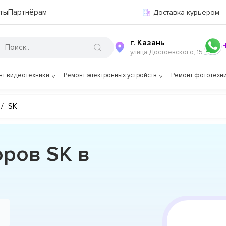
ты
Партнёрам
Доставка курьером –
г. Казань
улица Достоевского, 15
нт видеотехники
Ремонт электронных устройств
Ремонт фототехн
/
SK
оров SK в