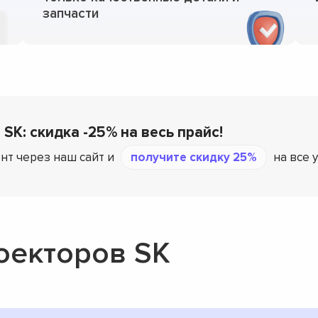
запчасти
 SK: скидка -25% на весь прайс!
нт через наш сайт и
получите скидку 25%
на все 
оекторов SK