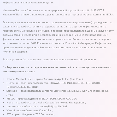
информационных и описательных целях.
Название "Laurastar" является зарегистрированной торговой маркой LAURASTAR.
Название "Bork-Import" является зарегистрированной торговой маркой компании BORK.
Все товарные знаки (включая, но не ограничиваясь вышеуказанными) принадлежат их
законным правообладателям и отображаются на Сайте с целью информирования о
предоставляемых услугах в отношении товаров правообладателей. Данные услуги могут
быть оказаны на месте или в неавторизованных сервисных центрах независимыми
физическими и юридическими лицами в гражданском обороте, связанном с товаром и
включенном в статью 1487 Гражданского кодекса Российской Федерации. Информация,
представленная на данном сайте, носит ознакомительный характер и не является
публичной офертой.
Разговор может быть записан с целью повышения качества обслуживания.
* - Торговые марки, представленные на этом сайте, используются в законных
некоммерческих целях.
iPhone, Macbook, iPad - правообладатель Apple Inc. (Эпл Инк.);
Huawei и Honor - правообладатель HUAWEI TECHNOLOGIES CO., LTD. (ХУАВЕЙ
ТЕКНОЛОДЖИС КО., ЛТД.);
Samsung – правообладатель Samsung Electronics Co. Ltd. (Самсунг Электроникс Ко.,
Лтд.);
MEIZU - правообладатель MEIZU TECHNOLOGY CO., LTD.;
Nokia - правообладатель Nokia Corporation (Нокиа Корпорейшн);
Lenovo - правообладатель Lenovo (Beijing) Limited;
Xiaomi - правообладатель Xiaomi Inc.;
ZTE - правообладатель ZTE Corporation;