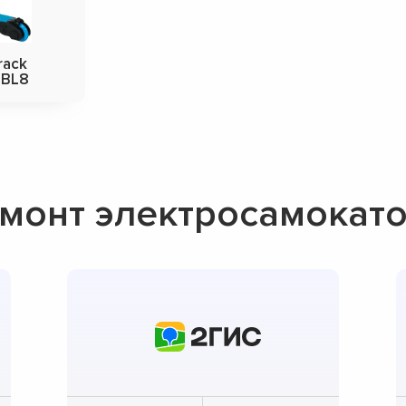
rack
.BL8
монт электросамокато