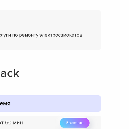
слуги по ремонту электросамокатов
rack
емя
от 60 мин
Заказать