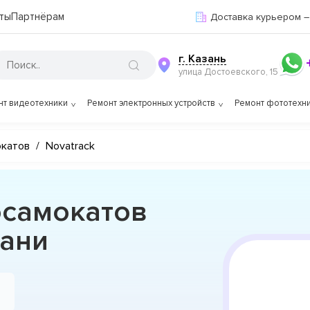
ты
Партнёрам
Доставка курьером –
г. Казань
улица Достоевского, 15
нт видеотехники
Ремонт электронных устройств
Ремонт фототехн
окатов
/
Novatrack
осамокатов
зани