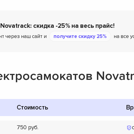
Novatrack: скидка -25% на весь прайс!
т через наш сайт и
получите скидку 25%
на все у
ектросамокатов Novat
Стоимость
Вр
750