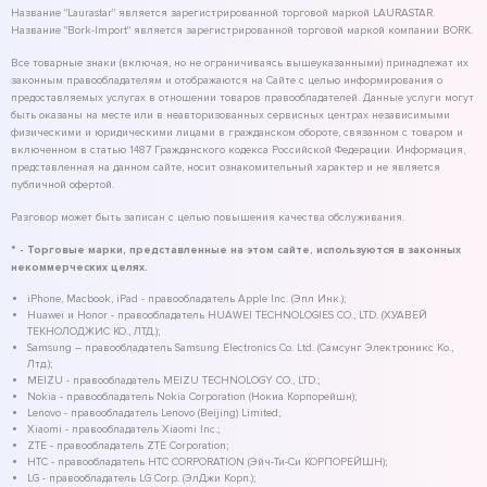
Название "Laurastar" является зарегистрированной торговой маркой LAURASTAR.
Название "Bork-Import" является зарегистрированной торговой маркой компании BORK.
Все товарные знаки (включая, но не ограничиваясь вышеуказанными) принадлежат их
законным правообладателям и отображаются на Сайте с целью информирования о
предоставляемых услугах в отношении товаров правообладателей. Данные услуги могут
быть оказаны на месте или в неавторизованных сервисных центрах независимыми
физическими и юридическими лицами в гражданском обороте, связанном с товаром и
включенном в статью 1487 Гражданского кодекса Российской Федерации. Информация,
представленная на данном сайте, носит ознакомительный характер и не является
публичной офертой.
Разговор может быть записан с целью повышения качества обслуживания.
* - Торговые марки, представленные на этом сайте, используются в законных
некоммерческих целях.
iPhone, Macbook, iPad - правообладатель Apple Inc. (Эпл Инк.);
Huawei и Honor - правообладатель HUAWEI TECHNOLOGIES CO., LTD. (ХУАВЕЙ
ТЕКНОЛОДЖИС КО., ЛТД.);
Samsung – правообладатель Samsung Electronics Co. Ltd. (Самсунг Электроникс Ко.,
Лтд.);
MEIZU - правообладатель MEIZU TECHNOLOGY CO., LTD.;
Nokia - правообладатель Nokia Corporation (Нокиа Корпорейшн);
Lenovo - правообладатель Lenovo (Beijing) Limited;
Xiaomi - правообладатель Xiaomi Inc.;
ZTE - правообладатель ZTE Corporation;
HTC - правообладатель HTC CORPORATION (Эйч-Ти-Си КОРПОРЕЙШН);
LG - правообладатель LG Corp. (ЭлДжи Корп.);