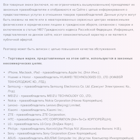
Все товарные знаки (включая, но не ограничиваясь вышеуказанными) принадлежат их
законным правообладателям и отображаются на Сайте с целью информирования о
предоставляемых услугах в отношении товаров правообладателей. Данные услуги могут
быть оказаны на месте или в неавторизованных сервисных центрах независимыми
физическими и юридическими лицами в гражданском обороте, связанном с товаром и
включенном в статью 1487 Гражданского кодекса Российской Федерации. Информация,
представленная на данном сайте, носит ознакомительный характер и не является
публичной офертой.
Разговор может быть записан с целью повышения качества обслуживания.
* - Торговые марки, представленные на этом сайте, используются в законных
некоммерческих целях.
iPhone, Macbook, iPad - правообладатель Apple Inc. (Эпл Инк.);
Huawei и Honor - правообладатель HUAWEI TECHNOLOGIES CO., LTD. (ХУАВЕЙ
ТЕКНОЛОДЖИС КО., ЛТД.);
Samsung – правообладатель Samsung Electronics Co. Ltd. (Самсунг Электроникс Ко.,
Лтд.);
MEIZU - правообладатель MEIZU TECHNOLOGY CO., LTD.;
Nokia - правообладатель Nokia Corporation (Нокиа Корпорейшн);
Lenovo - правообладатель Lenovo (Beijing) Limited;
Xiaomi - правообладатель Xiaomi Inc.;
ZTE - правообладатель ZTE Corporation;
HTC - правообладатель HTC CORPORATION (Эйч-Ти-Си КОРПОРЕЙШН);
LG - правообладатель LG Corp. (ЭлДжи Корп.);
Philips - правообладатель Koninklijke Philips N.V. (Конинклийке Филипс Н.В.);
Sony - правообладатель Sony Corporation (Сони Корпорейшн);
ASUS - правообладатель ASUSTeK Computer Inc. (Асустек Компьютер Инкорпорейшн);