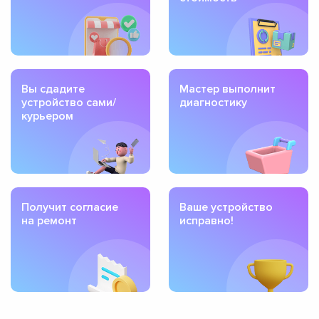
Вы сдадите
Мастер выполнит
устройство сами/
диагностику
курьером
Получит согласие
Ваше устройство
на ремонт
исправно!