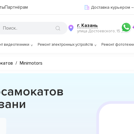
ты
Партнёрам
Доставка курьером –
г. Казань
улица Достоевского, 15
нт видеотехники
Ремонт электронных устройств
Ремонт фототехн
окатов
/
Minimotors
осамокатов
азани