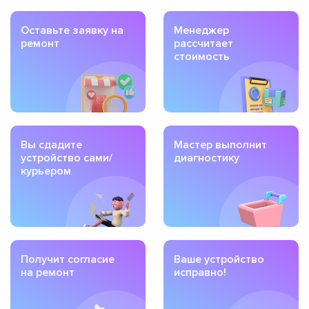
Оставьте заявку на
Менеджер
ремонт
рассчитает
стоимость
Вы сдадите
Мастер выполнит
устройство сами/
диагностику
курьером
Получит согласие
Ваше устройство
на ремонт
исправно!