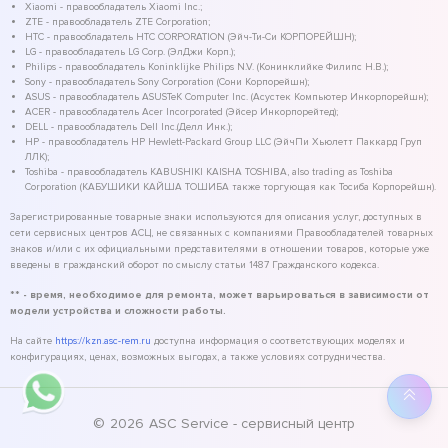
Xiaomi - правообладатель Xiaomi Inc.;
ZTE - правообладатель ZTE Corporation;
HTC - правообладатель HTC CORPORATION (Эйч-Ти-Си КОРПОРЕЙШН);
LG - правообладатель LG Corp. (ЭлДжи Корп.);
Philips - правообладатель Koninklijke Philips N.V. (Конинклийке Филипс Н.В.);
Sony - правообладатель Sony Corporation (Сони Корпорейшн);
ASUS - правообладатель ASUSTeK Computer Inc. (Асустек Компьютер Инкорпорейшн);
ACER - правообладатель Acer Incorporated (Эйсер Инкорпорейтед);
DELL - правообладатель Dell Inc.(Делл Инк.);
HP - правообладатель HP Hewlett-Packard Group LLC (ЭйчПи Хьюлетт Паккард Груп
ЛЛК);
Toshiba - правообладатель KABUSHIKI KAISHA TOSHIBA, also trading as Toshiba
Corporation (КАБУШИКИ КАЙША ТОШИБА также торгующая как Тосиба Корпорейшн).
Зарегистрированные товарные знаки используются для описания услуг, доступных в
сети сервисных центров АСЦ, не связанных с компаниями Правообладателей товарных
знаков и/или с их официальными представителями в отношении товаров, которые уже
введены в гражданский оборот по смыслу статьи 1487 Гражданского кодекса.
** - время, необходимое для ремонта, может варьироваться в зависимости от
модели устройства и сложности работы.
На сайте
https://kzn.asc-rem.ru
доступна информация о соответствующих моделях и
конфигурациях, ценах, возможных выгодах, а также условиях сотрудничества.
©
2026
ASC Service - сервисный центр