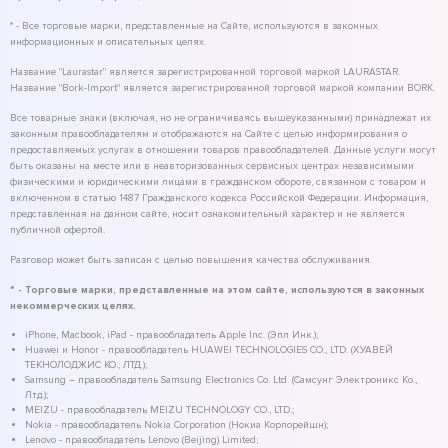
* - Все торговые марки, представленные на Сайте, используются в законных
информационных и описательных целях.
Название "Laurastar" является зарегистрированной торговой маркой LAURASTAR.
Название "Bork-Import" является зарегистрированной торговой маркой компании BORK.
Все товарные знаки (включая, но не ограничиваясь вышеуказанными) принадлежат их
законным правообладателям и отображаются на Сайте с целью информирования о
предоставляемых услугах в отношении товаров правообладателей. Данные услуги могут
быть оказаны на месте или в неавторизованных сервисных центрах независимыми
физическими и юридическими лицами в гражданском обороте, связанном с товаром и
включенном в статью 1487 Гражданского кодекса Российской Федерации. Информация,
представленная на данном сайте, носит ознакомительный характер и не является
публичной офертой.
Разговор может быть записан с целью повышения качества обслуживания.
* - Торговые марки, представленные на этом сайте, используются в законных
некоммерческих целях.
iPhone, Macbook, iPad - правообладатель Apple Inc. (Эпл Инк.);
Huawei и Honor - правообладатель HUAWEI TECHNOLOGIES CO., LTD. (ХУАВЕЙ
ТЕКНОЛОДЖИС КО., ЛТД.);
Samsung – правообладатель Samsung Electronics Co. Ltd. (Самсунг Электроникс Ко.,
Лтд.);
MEIZU - правообладатель MEIZU TECHNOLOGY CO., LTD.;
Nokia - правообладатель Nokia Corporation (Нокиа Корпорейшн);
Lenovo - правообладатель Lenovo (Beijing) Limited;