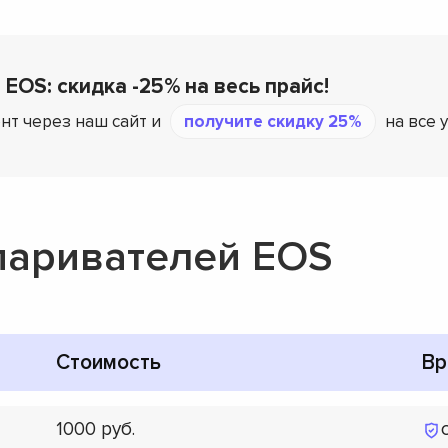
 EOS: скидка -25% на весь прайс!
нт через наш сайт и
получите скидку 25%
на все 
паривателей EOS
Стоимость
Вр
1000