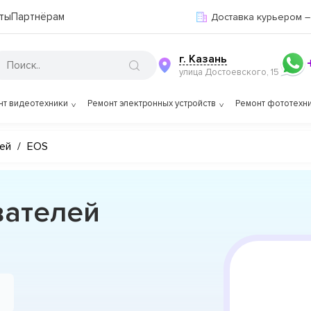
ты
Партнёрам
Доставка курьером –
г. Казань
улица Достоевского, 15
нт видеотехники
Ремонт электронных устройств
Ремонт фототехн
ей
/
EOS
вателей