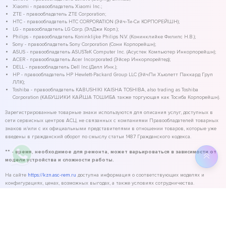
Xiaomi - правообладатель Xiaomi Inc.;
ZTE - правообладатель ZTE Corporation;
HTC - правообладатель HTC CORPORATION (Эйч-Ти-Си КОРПОРЕЙШН);
LG - правообладатель LG Corp. (ЭлДжи Корп.);
Philips - правообладатель Koninklijke Philips N.V. (Конинклийке Филипс Н.В.);
Sony - правообладатель Sony Corporation (Сони Корпорейшн);
ASUS - правообладатель ASUSTeK Computer Inc. (Асустек Компьютер Инкорпорейшн);
ACER - правообладатель Acer Incorporated (Эйсер Инкорпорейтед);
DELL - правообладатель Dell Inc.(Делл Инк.);
HP - правообладатель HP Hewlett-Packard Group LLC (ЭйчПи Хьюлетт Паккард Груп
ЛЛК);
Toshiba - правообладатель KABUSHIKI KAISHA TOSHIBA, also trading as Toshiba
Corporation (КАБУШИКИ КАЙША ТОШИБА также торгующая как Тосиба Корпорейшн).
Зарегистрированные товарные знаки используются для описания услуг, доступных в
сети сервисных центров АСЦ, не связанных с компаниями Правообладателей товарных
знаков и/или с их официальными представителями в отношении товаров, которые уже
введены в гражданский оборот по смыслу статьи 1487 Гражданского кодекса.
** - время, необходимое для ремонта, может варьироваться в зависимости от
модели устройства и сложности работы.
На сайте
https://kzn.asc-rem.ru
доступна информация о соответствующих моделях и
конфигурациях, ценах, возможных выгодах, а также условиях сотрудничества.
©
2026
ASC Service - сервисный центр