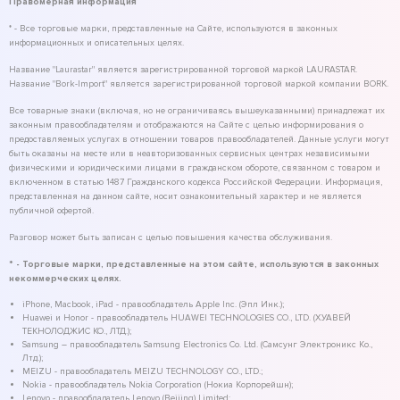
Правомерная информация
* - Все торговые марки, представленные на Сайте, используются в законных
информационных и описательных целях.
Название "Laurastar" является зарегистрированной торговой маркой LAURASTAR.
Название "Bork-Import" является зарегистрированной торговой маркой компании BORK.
Все товарные знаки (включая, но не ограничиваясь вышеуказанными) принадлежат их
законным правообладателям и отображаются на Сайте с целью информирования о
предоставляемых услугах в отношении товаров правообладателей. Данные услуги могут
быть оказаны на месте или в неавторизованных сервисных центрах независимыми
физическими и юридическими лицами в гражданском обороте, связанном с товаром и
включенном в статью 1487 Гражданского кодекса Российской Федерации. Информация,
представленная на данном сайте, носит ознакомительный характер и не является
публичной офертой.
Разговор может быть записан с целью повышения качества обслуживания.
* - Торговые марки, представленные на этом сайте, используются в законных
некоммерческих целях.
iPhone, Macbook, iPad - правообладатель Apple Inc. (Эпл Инк.);
Huawei и Honor - правообладатель HUAWEI TECHNOLOGIES CO., LTD. (ХУАВЕЙ
ТЕКНОЛОДЖИС КО., ЛТД.);
Samsung – правообладатель Samsung Electronics Co. Ltd. (Самсунг Электроникс Ко.,
Лтд.);
MEIZU - правообладатель MEIZU TECHNOLOGY CO., LTD.;
Nokia - правообладатель Nokia Corporation (Нокиа Корпорейшн);
Lenovo - правообладатель Lenovo (Beijing) Limited;