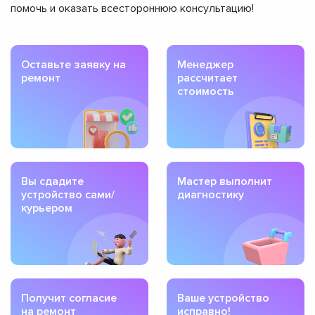
помочь и оказать всестороннюю консультацию!
Оставьте заявку на
Менеджер
ремонт
рассчитает
стоимость
Вы сдадите
Мастер выполнит
устройство сами/
диагностику
курьером
Получит согласие
Ваше устройство
на ремонт
исправно!